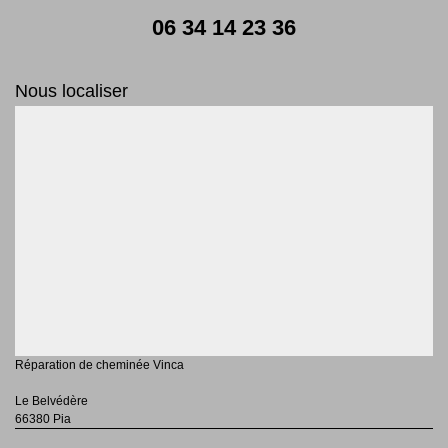
06 34 14 23 36
Nous localiser
Réparation de cheminée Vinca
Le Belvédère
66380 Pia