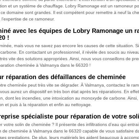
ration et un système de chauffage. Lobry Ramonage est un ramoneur po
 ce domaine sont grandes. Il est compétent pour remettre à neuf la ch
 à l’expertise de ce ramoneur.
miné avec les équipes de Lobry Ramonage un r
0 !
née, mais vous ne savez pas encore les causes de cette situation. Si 
arbone. En contactant un professionnel, il révèle des soucis au niveau
rès vite des solutions appropriées. Ainsi, nous vous conseillons de pr
aration cheminée à Valmanya dans le 66320 !
 réparation des défaillances de cheminée
e votre cheminée peut très vite se dégrader. À Valmanya, contactez le 
ous aurez un dispositif en très bon état après les réparations. En effe
on, dont les incendies, une intoxication au monoxyde de carbone. Ainsi
n et puis à la réparation et enfin au nettoyage.
rise spécialiste pour réparation de votre sol
otre solin de cheminée ? Il présente des infiltrations d’eau qui entrain
de cheminée à Valmanya dans le 66320 capable de vous satisfaire dans
es prestations. De plus, leurs matériels les aident beaucoup à accomplir