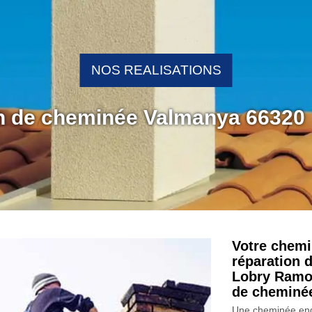
NOS REALISATIONS
on de cheminée Valmanya 66320
Votre chemi
réparation 
Lobry Ramo
de cheminée
Une cheminée end