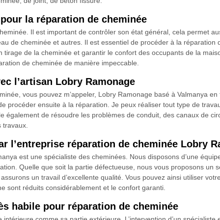
inée, de joint, de béton fissuré.
 pour la réparation de cheminée
heminée. Il est important de contrôler son état général, cela permet au
peau de cheminée et autres. Il est essentiel de procéder à la réparation
on tirage de la cheminée et garantir le confort des occupants de la ma
aration de cheminée de manière impeccable.
vec l’artisan Lobry Ramonage
heminée, vous pouvez m’appeler, Lobry Ramonage basé à Valmanya en 
de procéder ensuite à la réparation. Je peux réaliser tout type de trav
ble également de résoudre les problèmes de conduit, des canaux de circu
 travaux.
par l’entreprise réparation de cheminée Lobry
anya est une spécialiste des cheminées. Nous disposons d’une équipe
ration. Quelle que soit la partie défectueuse, nous vous proposons 
ssurons un travail d’excellente qualité. Vous pouvez ainsi utiliser vot
ont réduits considérablement et le confort garanti.
s habile pour réparation de cheminée
 intérieure comme sa partie extérieure. L’intervention d’un spécialist