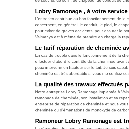
de souche, de solin, de chapeau, de conduit de chem
Lobry Ramonage , à votre service
L’entretien contribue au bon fonctionnement de la c
concernent, en général, le conduit, le pied, le cha
pour éviter de graves accidents, pour assurer le b
Valmanya est à même de prendre en charge la rép
Le tarif réparation de cheminée a
En cas de trouble dans le fonctionnement de la c
effectuer d’abord le contrôle de la cheminée avant 
peux intervenir en hauteur sur le toit. Je suis capa
cheminée est très abordable si vous me confiez ces
La qualité des travaux effectués 
Notre entreprise Lobry Ramonage implantée à Valm
ramonage de cheminée, son installation et sa répa
entreprise de réparation de cheminée et nous vous a
cheminée ou d’émanations de monoxyde de carbone s
Ramoneur Lobry Ramonage est trè
La réparation de cheminée peut concerner sa partie