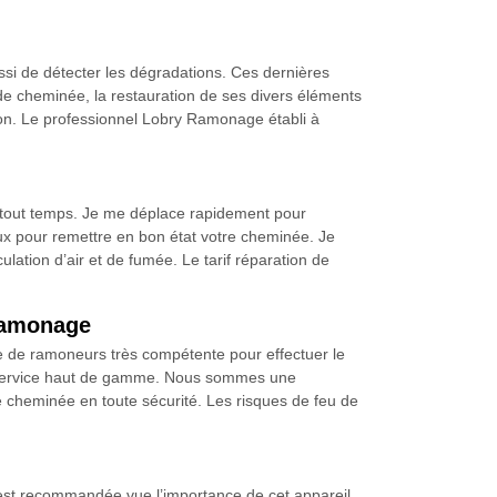
ssi de détecter les dégradations. Ces dernières
 de cheminée, la restauration de ses divers éléments
ison. Le professionnel Lobry Ramonage établi à
tout temps. Je me déplace rapidement pour
aux pour remettre en bon état votre cheminée. Je
lation d’air et de fumée. Le tarif réparation de
 Ramonage
 de ramoneurs très compétente pour effectuer le
un service haut de gamme. Nous sommes une
re cheminée en toute sécurité. Les risques de feu de
e est recommandée vue l’importance de cet appareil