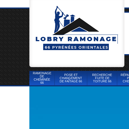
RAMONAGE
POSE ET
RECHERCHE
RÉPA
DE
CHANGEMENT
FUITE DE
P
CHEMINÉE
DE FAÎTAGE 66
TOITURE 66
CHE
66