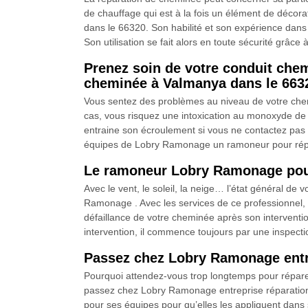
de chauffage qui est à la fois un élément de déco
dans le 66320. Son habilité et son expérience dans
Son utilisation se fait alors en toute sécurité grâce
Prenez soin de votre conduit che
cheminée à Valmanya dans le 6632
Vous sentez des problèmes au niveau de votre chemi
cas, vous risquez une intoxication au monoxyde de c
entraine son écroulement si vous ne contactez pas t
équipes de Lobry Ramonage un ramoneur pour rép
Le ramoneur Lobry Ramonage pour
Avec le vent, le soleil, la neige… l’état général d
Ramonage . Avec les services de ce professionnel, v
défaillance de votre cheminée après son interventi
intervention, il commence toujours par une inspectio
Passez chez Lobry Ramonage entrep
Pourquoi attendez-vous trop longtemps pour réparer v
passez chez Lobry Ramonage entreprise réparation 
pour ses équipes pour qu’elles les appliquent dans s