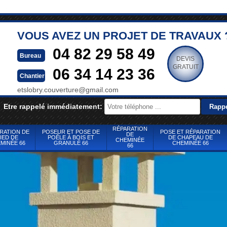
VOUS AVEZ UN PROJET DE TRAVAUX 
04 82 29 58 49
Bureau
DEVIS
GRATUIT
06 34 14 23 36
Chantier
etslobry.couverture@gmail.com
Etre rappelé immédiatement:
RÉPARATION
RATION DE
POSEUR ET POSE DE
POSE ET RÉPARATION
DE
IED DE
POÊLE À BOIS ET
DE CHAPEAU DE
CHEMINÉE
MINÉE 66
GRANULÉ 66
CHEMINÉE 66
66