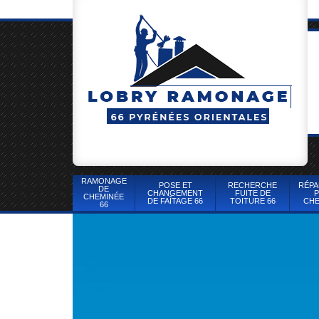
RAMONAGE
POSE ET
RECHERCHE
RÉPA
DE
CHANGEMENT
FUITE DE
P
CHEMINÉE
DE FAÎTAGE 66
TOITURE 66
CHE
66