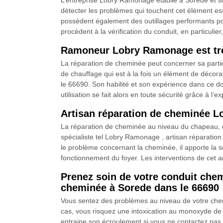
L’entreprise Lobry Ramonage établie à Sorede et 
détecter les problèmes qui touchent cet élément ess
possèdent également des outillages performants pou
procèdent à la vérification du conduit, en particuli
Ramoneur Lobry Ramonage est trè
La réparation de cheminée peut concerner sa partie
de chauffage qui est à la fois un élément de déco
le 66690. Son habilité et son expérience dans ce d
utilisation se fait alors en toute sécurité grâce à l’
Artisan réparation de cheminée L
La réparation de cheminée au niveau du chapeau, de 
spécialiste tel Lobry Ramonage , artisan réparatio
le problème concernant la cheminée, il apporte la so
fonctionnement du foyer. Les interventions de cet a
Prenez soin de votre conduit che
cheminée à Sorede dans le 66690 
Vous sentez des problèmes au niveau de votre chemi
cas, vous risquez une intoxication au monoxyde de c
entraine son écroulement si vous ne contactez pas t