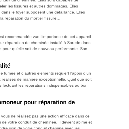
nduit de cheminée. Elles sont capables de
eler les fissures et autres dommages. Elles
dans le foyer supposent une défaillance. Elles
 la réparation du mortier fissuré…
e est recommandée vue l’importance de cet appareil
ur réparation de cheminée installé à Sorede dans
e pour qu’elle soit de nouveau performante. Son
lité
de fumée et d’autres éléments requiert l’appui d’un
 réalisés de manière exceptionnelle. Quel que soit
 effectuant les réparations indispensables au bon
amoneur pour réparation de
vous ne réalisez pas une action efficace dans ce
 de votre conduit de cheminée. Il devient abimé et
endre soin de votre conduit cheminé avec les