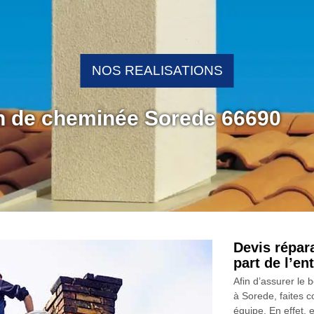
NOS REALISATIONS
on de cheminée Sorede 66690
Devis répar
part de l’e
Afin d’assurer le
à Sorede, faites 
équipe. En effet, 