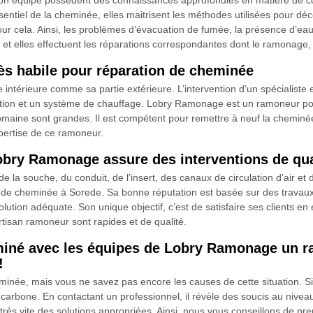
son équipe possèdent des connaissances approfondies en matière de co
entiel de la cheminée, elles maitrisent les méthodes utilisées pour déc
r cela. Ainsi, les problèmes d’évacuation de fumée, la présence d’eau 
er, et elles effectuent les réparations correspondantes dont le ramonage,
s habile pour réparation de cheminée
 intérieure comme sa partie extérieure. L’intervention d’un spécialist
ration et un système de chauffage. Lobry Ramonage est un ramoneur po
omaine sont grandes. Il est compétent pour remettre à neuf la cheminé
expertise de ce ramoneur.
obry Ramonage assure des interventions de qua
la souche, du conduit, de l’insert, des canaux de circulation d’air et 
n de cheminée à Sorede. Sa bonne réputation est basée sur des travaux
lution adéquate. Son unique objectif, c’est de satisfaire ses clients en
rtisan ramoneur sont rapides et de qualité.
miné avec les équipes de Lobry Ramonage un r
!
née, mais vous ne savez pas encore les causes de cette situation. Si 
arbone. En contactant un professionnel, il révèle des soucis au niveau
rès vite des solutions appropriées. Ainsi, nous vous conseillons de pr