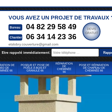
VOUS AVEZ UN PROJET DE TRAVAUX 
04 82 29 58 49
Bureau
DEVIS
GRATUIT
06 34 14 23 36
Chantier
etslobry.couverture@gmail.com
Etre rappelé immédiatement:
RÉPARATION
RATION DE
POSEUR ET POSE DE
POSE ET RÉPARATION
DE
IED DE
POÊLE À BOIS ET
DE CHAPEAU DE
CHEMINÉE
MINÉE 66
GRANULÉ 66
CHEMINÉE 66
66