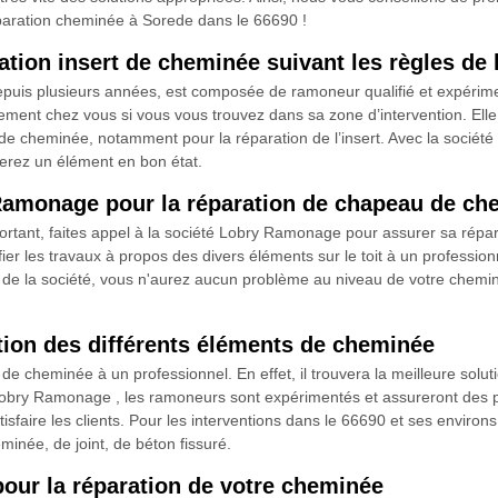
ration cheminée à Sorede dans le 66690 !
tion insert de cheminée suivant les règles de l
puis plusieurs années, est composée de ramoneur qualifié et expérim
ement chez vous si vous vous trouvez dans sa zone d’intervention. Elle c
n de cheminée, notamment pour la réparation de l’insert. Avec la sociét
uverez un élément en bon état.
 Ramonage pour la réparation de chapeau de ch
tant, faites appel à la société Lobry Ramonage pour assurer sa répara
nfier les travaux à propos des divers éléments sur le toit à un profession
e la société, vous n'aurez aucun problème au niveau de votre chemin
ion des différents éléments de cheminée
de cheminée à un professionnel. En effet, il trouvera la meilleure solu
obry Ramonage , les ramoneurs sont expérimentés et assureront des pres
isfaire les clients. Pour les interventions dans le 66690 et ses environs
inée, de joint, de béton fissuré.
our la réparation de votre cheminée