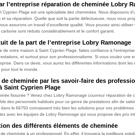
par l’entreprise réparation de cheminée Lobry
t Cyprien Plage est une spécialiste des cheminées. Nous disposons d
on et sa réparation. Quelle que soit la partie défectueuse, nous vous
us assurons un travail d’excellente qualité. Vous pouvez ainsi utiliser
rbone sont réduits considérablement et le confort garanti.
uit de la part de l’entreprise Lobry Ramonage
 de votre maison à Saint Cyprien Plage, faites confiance à l’entrepris
restations, et surtout pour son professionnalisme. Si vous voulez une 
rise. Dans ce devis, vous aurez les différentes informations dont les é
t pour tout le monde.
d de cheminée par les savoir-faire des profes
à Saint Cyprien Plage
eminée fissurée ? Venez chez Lobry Ramonage couvreur réparation de c
emble des personnels habitués pour ce genre de prestations afin de sat
ans le 66750 connaissent très bien les solutions pour vos problèmes. 
restez avec les équipes de Lobry Ramonage qui vous propose des prix inté
ion des différents éléments de cheminée
de cheminée à un professionnel. En effet, il trouvera la meilleure solu