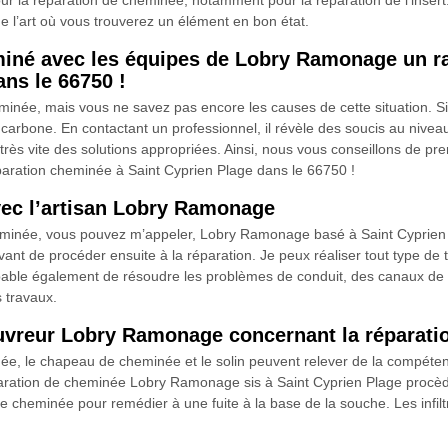
our la réparation de cheminée, notamment pour la réparation de l’insert
de l’art où vous trouverez un élément en bon état.
miné avec les équipes de Lobry Ramonage un r
ns le 66750 !
née, mais vous ne savez pas encore les causes de cette situation. Si 
arbone. En contactant un professionnel, il révèle des soucis au niveau
rès vite des solutions appropriées. Ainsi, nous vous conseillons de pr
ration cheminée à Saint Cyprien Plage dans le 66750 !
vec l’artisan Lobry Ramonage
heminée, vous pouvez m’appeler, Lobry Ramonage basé à Saint Cyprien
vant de procéder ensuite à la réparation. Je peux réaliser tout type de
apable également de résoudre les problèmes de conduit, des canaux de ci
 travaux.
ouvreur Lobry Ramonage concernant la réparat
e, le chapeau de cheminée et le solin peuvent relever de la compéten
 réparation de cheminée Lobry Ramonage sis à Saint Cyprien Plage procè
de cheminée pour remédier à une fuite à la base de la souche. Les infi