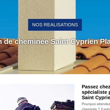
NOS REALISATIONS
on de cheminée Saint Cyprien Pl
Passez che
spécialiste 
Saint Cypri
Pourquoi attendez
cheminée ? Il prés