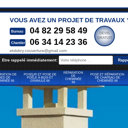
VOUS AVEZ UN PROJET DE TRAVAUX 
04 82 29 58 49
Bureau
DEVIS
GRATUIT
06 34 14 23 36
Chantier
etslobry.couverture@gmail.com
Etre rappelé immédiatement:
RÉPARATION
RATION DE
POSEUR ET POSE DE
POSE ET RÉPARATION
DE
IED DE
POÊLE À BOIS ET
DE CHAPEAU DE
CHEMINÉE
MINÉE 66
GRANULÉ 66
CHEMINÉE 66
66