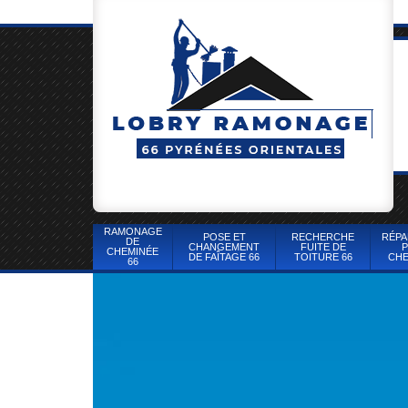
RAMONAGE
POSE ET
RECHERCHE
RÉPA
DE
CHANGEMENT
FUITE DE
P
CHEMINÉE
DE FAÎTAGE 66
TOITURE 66
CHE
66