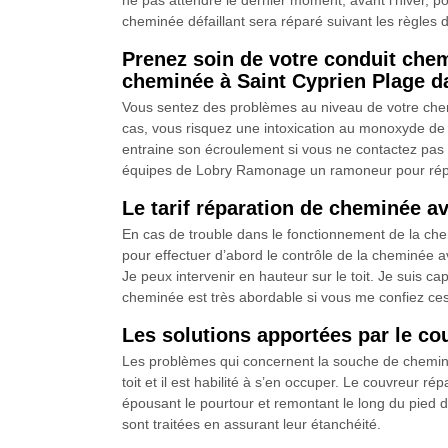
ne pas attendre le dernier moment, avant l’hiver, p
cheminée défaillant sera réparé suivant les règles 
Prenez soin de votre conduit che
cheminée à Saint Cyprien Plage da
Vous sentez des problèmes au niveau de votre chemi
cas, vous risquez une intoxication au monoxyde de c
entraine son écroulement si vous ne contactez pas t
équipes de Lobry Ramonage un ramoneur pour répa
Le tarif réparation de cheminée a
En cas de trouble dans le fonctionnement de la c
pour effectuer d’abord le contrôle de la cheminée a
Je peux intervenir en hauteur sur le toit. Je suis c
cheminée est très abordable si vous me confiez ces
Les solutions apportées par le c
Les problèmes qui concernent la souche de cheminé
toit et il est habilité à s’en occuper. Le couvreur
épousant le pourtour et remontant le long du pied 
sont traitées en assurant leur étanchéité.