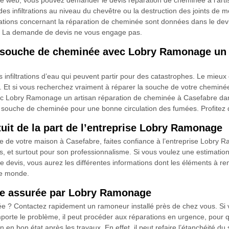
site web, vous pouvez demander le devis réparation de cheminée à l’a
s infiltrations au niveau du chevêtre ou la destruction des joints de 
rations concernant la réparation de cheminée sont données dans le devi
t. La demande de devis ne vous engage pas.
e souche de cheminée avec Lobry Ramonage un 
infiltrations d’eau qui peuvent partir pour des catastrophes. Le mieux 
ux. Et si vous recherchez vraiment à réparer la souche de votre cheminé
ec Lobry Ramonage un artisan réparation de cheminée à Casefabre dans
la souche de cheminée pour une bonne circulation des fumées. Profitez de
uit de la part de l’entreprise Lobry Ramonage
 de votre maison à Casefabre, faites confiance à l’entreprise Lobry Ra
ons, et surtout pour son professionnalisme. Si vous voulez une estimat
 devis, vous aurez les différentes informations dont les éléments à rem
 le monde.
née assurée par Lobry Ramonage
e ? Contactez rapidement un ramoneur installé près de chez vous. Si 
rte le problème, il peut procéder aux réparations en urgence, pour que
en bon état après les travaux. En effet, il peut refaire l’étanchéité du