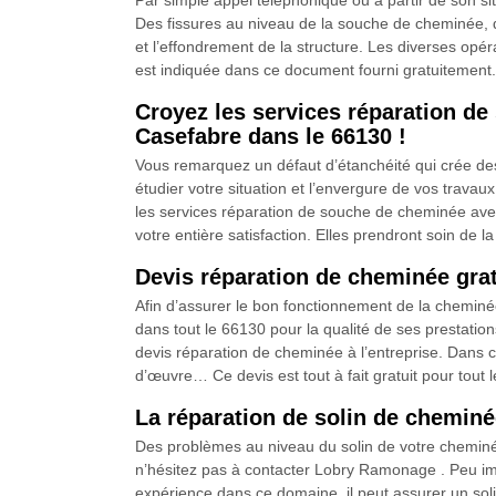
Par simple appel téléphonique ou à partir de son 
Des fissures au niveau de la souche de cheminée, de
et l’effondrement de la structure. Les diverses opé
est indiquée dans ce document fourni gratuitemen
Croyez les services réparation d
Casefabre dans le 66130 !
Vous remarquez un défaut d’étanchéité qui crée des 
étudier votre situation et l’envergure de vos trava
les services réparation de souche de cheminée av
votre entière satisfaction. Elles prendront soin de 
Devis réparation de cheminée grat
Afin d’assurer le bon fonctionnement de la cheminée
dans tout le 66130 pour la qualité de ses prestati
devis réparation de cheminée à l’entreprise. Dans ce
d’œuvre… Ce devis est tout à fait gratuit pour tout
La réparation de solin de chemi
Des problèmes au niveau du solin de votre cheminé
n’hésitez pas à contacter Lobry Ramonage . Peu impo
expérience dans ce domaine, il peut assurer un solin 