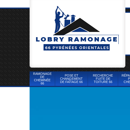
RAMONAGE
POSE ET
RECHERCHE
RÉPA
DE
CHANGEMENT
FUITE DE
P
CHEMINÉE
DE FAÎTAGE 66
TOITURE 66
CHE
66