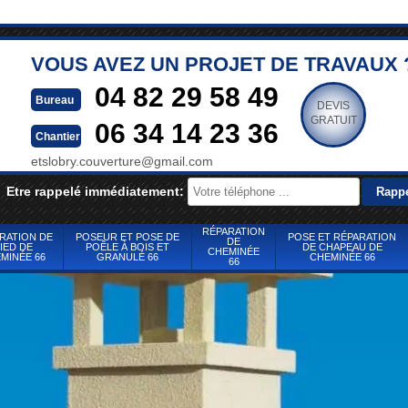
VOUS AVEZ UN PROJET DE TRAVAUX 
04 82 29 58 49
Bureau
DEVIS
GRATUIT
06 34 14 23 36
Chantier
etslobry.couverture@gmail.com
Etre rappelé immédiatement:
RÉPARATION
RATION DE
POSEUR ET POSE DE
POSE ET RÉPARATION
DE
IED DE
POÊLE À BOIS ET
DE CHAPEAU DE
CHEMINÉE
MINÉE 66
GRANULÉ 66
CHEMINÉE 66
66