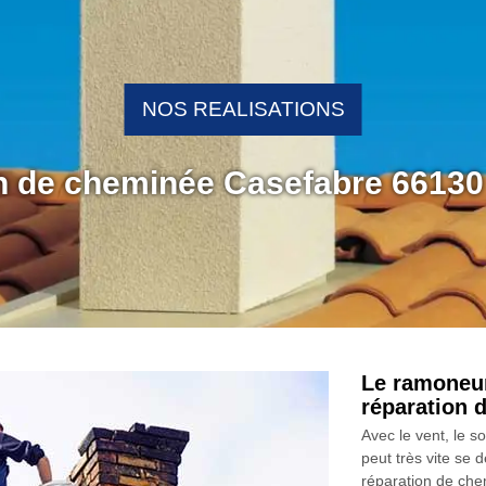
NOS REALISATIONS
on de cheminée Casefabre 66130
Le ramoneu
réparation 
Avec le vent, le s
peut très vite se
réparation de che