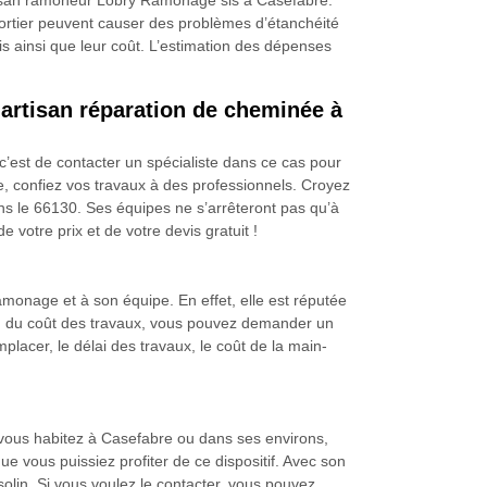
rtisan ramoneur Lobry Ramonage sis à Casefabre.
mortier peuvent causer des problèmes d’étanchéité
s ainsi que leur coût. L’estimation des dépenses
artisan réparation de cheminée à
c’est de contacter un spécialiste dans ce cas pour
e, confiez vos travaux à des professionnels. Croyez
 le 66130. Ses équipes ne s’arrêteront pas qu’à
 votre prix et de votre devis gratuit !
monage et à son équipe. En effet, elle est réputée
ion du coût des travaux, vous pouvez demander un
placer, le délai des travaux, le coût de la main-
vous habitez à Casefabre ou dans ses environs,
 vous puissiez profiter de ce dispositif. Avec son
 solin. Si vous voulez le contacter, vous pouvez