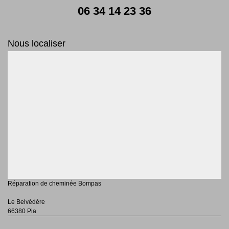
06 34 14 23 36
Nous localiser
Réparation de cheminée Bompas
Le Belvédère
66380 Pia