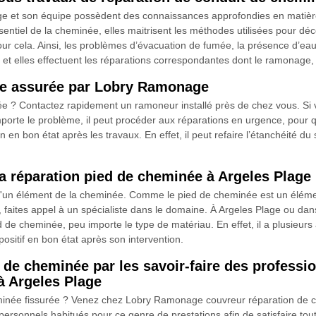
ge et son équipe possèdent des connaissances approfondies en matièr
entiel de la cheminée, elles maitrisent les méthodes utilisées pour déc
r cela. Ainsi, les problèmes d’évacuation de fumée, la présence d’eau 
er, et elles effectuent les réparations correspondantes dont le ramonage,
née assurée par Lobry Ramonage
e ? Contactez rapidement un ramoneur installé près de chez vous. Si 
rte le problème, il peut procéder aux réparations en urgence, pour que
en bon état après les travaux. En effet, il peut refaire l’étanchéité du
a réparation pied de cheminée à Argeles Plage
'un élément de la cheminée. Comme le pied de cheminée est un élément sen
faites appel à un spécialiste dans le domaine. À Argeles Plage ou dan
d de cheminée, peu importe le type de matériau. En effet, il a plusieur
ositif en bon état après son intervention.
d de cheminée par les savoir-faire des profes
à Argeles Plage
minée fissurée ? Venez chez Lobry Ramonage couvreur réparation de c
s personnels habitués pour ce genre de prestations afin de satisfaire 