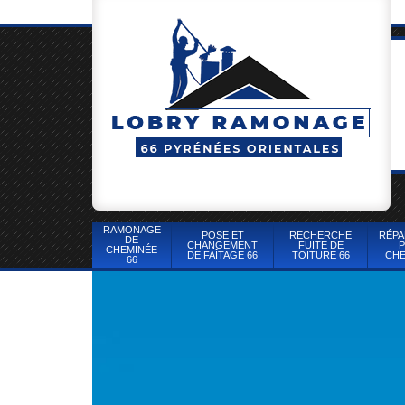
RAMONAGE
POSE ET
RECHERCHE
RÉPA
DE
CHANGEMENT
FUITE DE
P
CHEMINÉE
DE FAÎTAGE 66
TOITURE 66
CHE
66