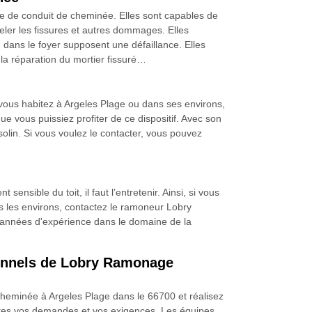
e de conduit de cheminée. Elles sont capables de
eler les fissures et autres dommages. Elles
dans le foyer supposent une défaillance. Elles
 la réparation du mortier fissuré…
vous habitez à Argeles Plage ou dans ses environs,
 vous puissiez profiter de ce dispositif. Avec son
 solin. Si vous voulez le contacter, vous pouvez
sible du toit, il faut l’entretenir. Ainsi, si vous
s les environs, contactez le ramoneur Lobry
s années d'expérience dans le domaine de la
sionnels de Lobry Ramonage
heminée à Argeles Plage dans le 66700 et réalisez
toutes vos demandes et vos exigences. Les équipes