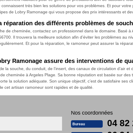
nnaissent très bien les solutions pour vos problèmes. Et pour votre p
quipes de Lobry Ramonage qui vous propose des prix intéressants et devi
a réparation des différents problèmes de souc
souche de cheminée, contactez un professionnel dans le domaine. Basé
6700. Il trouvera la meilleure solution afin d’éviter les problèmes au n
 régulièrement. Et pour la réparation, le ramoneur peut assurer la répara
obry Ramonage assure des interventions de qua
la souche, du conduit, de l’insert, des canaux de circulation d’air et 
n de cheminée à Argeles Plage. Sa bonne réputation est basée sur des 
rte la solution adéquate. Son unique objectif, c’est de satisfaire ses c
e cet artisan ramoneur sont rapides et de qualité.
Nos coordonnées
04 82 
Bureau