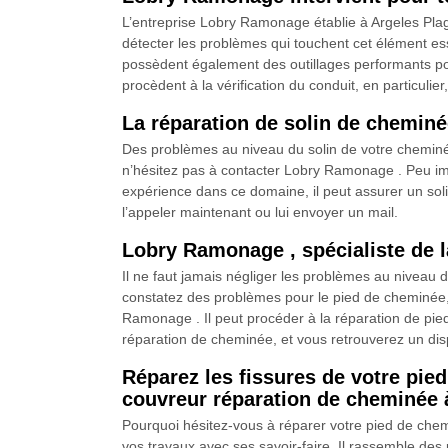
L’entreprise Lobry Ramonage établie à Argeles Pla
détecter les problèmes qui touchent cet élément ess
possèdent également des outillages performants pou
procèdent à la vérification du conduit, en particuli
La réparation de solin de chemi
Des problèmes au niveau du solin de votre cheminé
n’hésitez pas à contacter Lobry Ramonage . Peu impo
expérience dans ce domaine, il peut assurer un solin 
l’appeler maintenant ou lui envoyer un mail.
Lobry Ramonage , spécialiste de l
Il ne faut jamais négliger les problèmes au niveau d
constatez des problèmes pour le pied de cheminée, 
Ramonage . Il peut procéder à la réparation de pie
réparation de cheminée, et vous retrouverez un disp
Réparez les fissures de votre pie
couvreur réparation de cheminée 
Pourquoi hésitez-vous à réparer votre pied de che
vos travaux avec ses savoir-faire. Il rassemble de