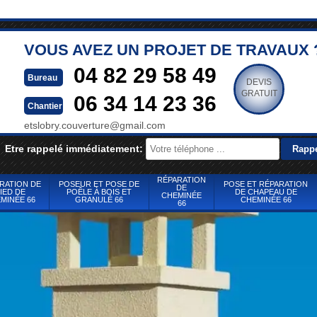
VOUS AVEZ UN PROJET DE TRAVAUX 
04 82 29 58 49
Bureau
DEVIS
GRATUIT
06 34 14 23 36
Chantier
etslobry.couverture@gmail.com
Etre rappelé immédiatement:
RÉPARATION
RATION DE
POSEUR ET POSE DE
POSE ET RÉPARATION
DE
IED DE
POÊLE À BOIS ET
DE CHAPEAU DE
CHEMINÉE
MINÉE 66
GRANULÉ 66
CHEMINÉE 66
66