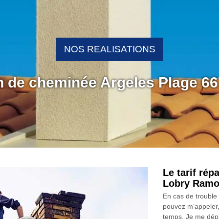
NOS REALISATIONS
on de cheminée Argeles Plage 6
Le tarif rép
Lobry Ram
En cas de trouble
pouvez m’appeler
temps. Je me dépl