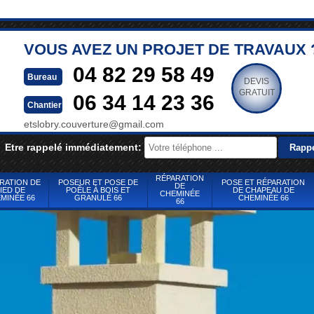
VOUS AVEZ UN PROJET DE TRAVAUX 
04 82 29 58 49
Bureau
DEVIS
GRATUIT
06 34 14 23 36
Chantier
etslobry.couverture@gmail.com
Etre rappelé immédiatement:
RÉPARATION
RATION DE
POSEUR ET POSE DE
POSE ET RÉPARATION
DE
IED DE
POÊLE À BOIS ET
DE CHAPEAU DE
CHEMINÉE
MINÉE 66
GRANULÉ 66
CHEMINÉE 66
66