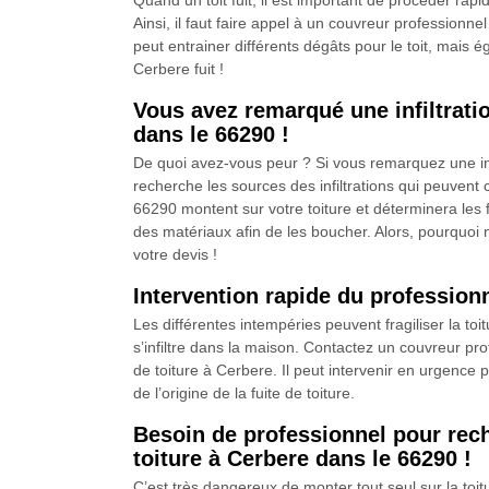
Quand un toit fuit, il est important de procéder rapi
Ainsi, il faut faire appel à un couvreur professionne
peut entrainer différents dégâts pour le toit, mais
Cerbere fuit !
Vous avez remarqué une infiltrati
dans le 66290 !
De quoi avez-vous peur ? Si vous remarquez une inf
recherche les sources des infiltrations qui peuven
66290 montent sur votre toiture et déterminera les f
des matériaux afin de les boucher. Alors, pourquoi 
votre devis !
Intervention rapide du profession
Les différentes intempéries peuvent fragiliser la t
s’infiltre dans la maison. Contactez un couvreur pr
de toiture à Cerbere. Il peut intervenir en urgence 
de l’origine de la fuite de toiture.
Besoin de professionnel pour rec
toiture à Cerbere dans le 66290 !
C’est très dangereux de monter tout seul sur la toit