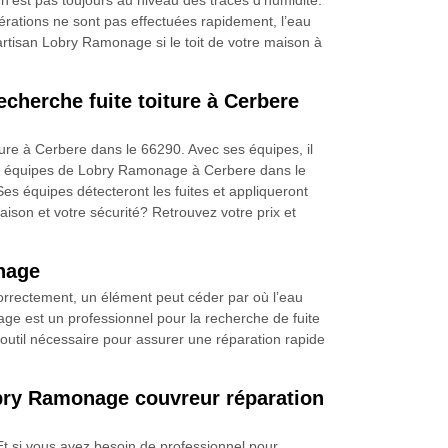
e n’est pas toujours au niveau des traces d’humidité.
 opérations ne sont pas effectuées rapidement, l’eau
’artisan Lobry Ramonage si le toit de votre maison à
cherche fuite toiture à Cerbere
ure à Cerbere dans le 66290. Avec ses équipes, il
 les équipes de Lobry Ramonage à Cerbere dans le
Ses équipes détecteront les fuites et appliqueront
ison et votre sécurité? Retrouvez votre prix et
onage
 correctement, un élément peut céder par où l’eau
age est un professionnel pour la recherche de fuite
t outil nécessaire pour assurer une réparation rapide
obry Ramonage couvreur réparation
 Et si vous avez besoin de professionnel pour