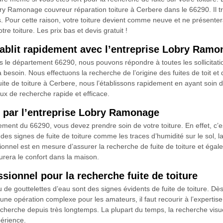
bry Ramonage couvreur réparation toiture à Cerbere dans le 66290. Il t
. Pour cette raison, votre toiture devient comme neuve et ne présenter
 toiture. Les prix bas et devis gratuit !
établit rapidement avec l’entreprise Lobry Ram
ans le département 66290, nous pouvons répondre à toutes les sollicit
a besoin. Nous effectuons la recherche de l’origine des fuites de toit et
te de toiture à Cerbere, nous l’établissons rapidement en ayant soin de
aux de recherche rapide et efficace.
re par l’entreprise Lobry Ramonage
ement du 66290, vous devez prendre soin de votre toiture. En effet, c’e
z des signes de fuite de toiture comme les traces d’humidité sur le sol, 
nel est en mesure d’assurer la recherche de fuite de toiture et égal
urera le confort dans la maison.
ionnel pour la recherche fuite de toiture
de gouttelettes d’eau sont des signes évidents de fuite de toiture. Dès
 une opération complexe pour les amateurs, il faut recourir à l’expertis
che depuis très longtemps. La plupart du temps, la recherche visuelle des
périence.