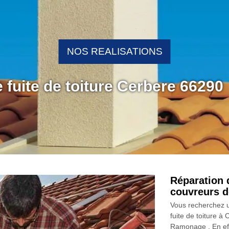
NOS REALISATIONS
 fuite de toiture Cerbere 66290
Réparation d
couvreurs d
Vous recherchez u
fuite de toiture à
Ramonage . En effe