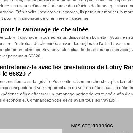
ire les risques d’incendie à cause des résidus de fumée qui s’accumule
bone. Très nocifs, incolores et inodores, ils peuvent entrainer la mo
nt pour un ramonage de cheminée à l’ancienne.
é pour le ramonage de cheminée
e Lobry Ramonage , vous aurez un dispositif en bon état. Vous ne risq
assurer l'entretien de cheminée suivant les règles de l'art. Et avec son
plètement éliminés. Si vous voulez plus de détails sur ses services, 
 le département 66820.
t entretenez-le avec les prestations de Lobry 
 le 66820 ?
en conditionne sa longévité. Pour cette raison, ne cherchez plus loin
pes inspecteront votre appareil afin de voir en détail tous les défauts
xpérience afin d’effectuer un ramonage parfait de votre poêle afin d’
us d’économie. Commandez votre devis avant tous les travaux !
Nos coordonnées