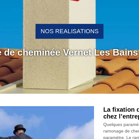
NOS REALISATIONS
 de cheminée Vernet Les Bains
La fixation
chez l’entr
Quelques paramètr
ramonage de chemi
paramètre. Le ram