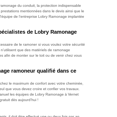
ramonage du conduit, la protection indispensable
es prestations mentionnées dans le devis ainsi que le
e l’équipe de l’entreprise Lobry Ramonage implantée
spécialistes de Lobry Ramonage
cessaire de le ramoner si vous voulez votre sécurité
n’utilisent que des matériels de ramonage
s afin de monter sur le toit ou de venir chez vous
age ramoneur qualifié dans ce
herchez le maximum de confort avec votre cheminée,
l que vous devez croire et confier vos travaux.
 manuel les équipes de Lobry Ramonage à Vernet
ratuit dès aujourd’hui !
, il doit être effectué une ou deux fois par an.