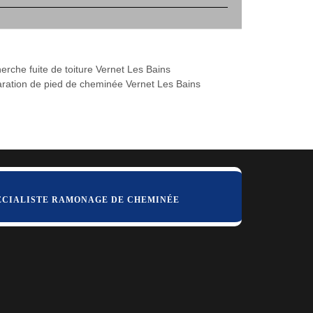
erche fuite de toiture Vernet Les Bains
ration de pied de cheminée Vernet Les Bains
ÉCIALISTE RAMONAGE DE CHEMINÉE