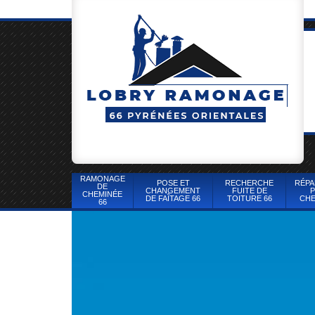
RAMONAGE
POSE ET
RECHERCHE
RÉPA
DE
CHANGEMENT
FUITE DE
P
CHEMINÉE
DE FAÎTAGE 66
TOITURE 66
CHE
66