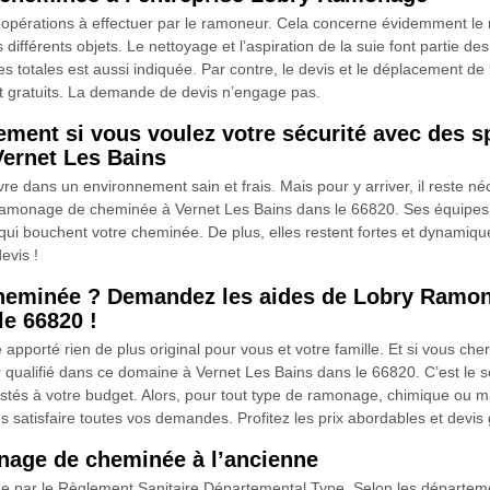
opérations à effectuer par le ramoneur. Cela concerne évidemment le 
s différents objets. Le nettoyage et l’aspiration de la suie font partie d
s totales est aussi indiquée. Par contre, le devis et le déplacement d
t gratuits. La demande de devis n’engage pas.
ment si vous voulez votre sécurité avec des 
ernet Les Bains
e dans un environnement sain et frais. Mais pour y arriver, il reste né
ramonage de cheminée à Vernet Les Bains dans le 66820. Ses équipes 
qui bouchent votre cheminée. De plus, elles restent fortes et dynamique
evis !
heminée ? Demandez les aides de Lobry Ramon
le 66820 !
apporté rien de plus original pour vous et votre famille. Et si vous c
lifié dans ce domaine à Vernet Les Bains dans le 66820. C’est le seu
justés à votre budget. Alors, pour tout type de ramonage, chimique ou
s satisfaire toutes vos demandes. Profitez les prix abordables et devis g
nage de cheminée à l’ancienne
par le Règlement Sanitaire Départemental Type. Selon les départements