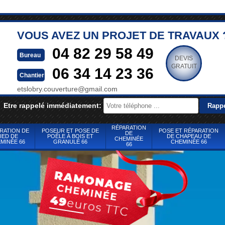
VOUS AVEZ UN PROJET DE TRAVAUX 
04 82 29 58 49
Bureau
DEVIS
GRATUIT
06 34 14 23 36
Chantier
etslobry.couverture@gmail.com
Etre rappelé immédiatement:
RÉPARATION
RATION DE
POSEUR ET POSE DE
POSE ET RÉPARATION
DE
IED DE
POÊLE À BOIS ET
DE CHAPEAU DE
CHEMINÉE
MINÉE 66
GRANULÉ 66
CHEMINÉE 66
66