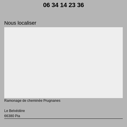
06 34 14 23 36
Nous localiser
Ramonage de cheminée Prugnanes
Le Belvédère
66380 Pia