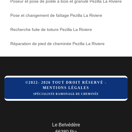
Poseur et pose de poêle à bois et granulé Pezilla La Riviere
Pose et changement de faîtage Pezilla La Riviere
Recherche fuite de toiture Pezilla La Riviere
Réparation de pied de cheminée Pezilla La Riviere
©2022- 2026 TOUT DROIT RÉSERVÉ -
MENTIONS LÉGALES
SPÉCIALISTE RAMONAGE DE CHEMINÉE
Le Belvédère
66380 Pia