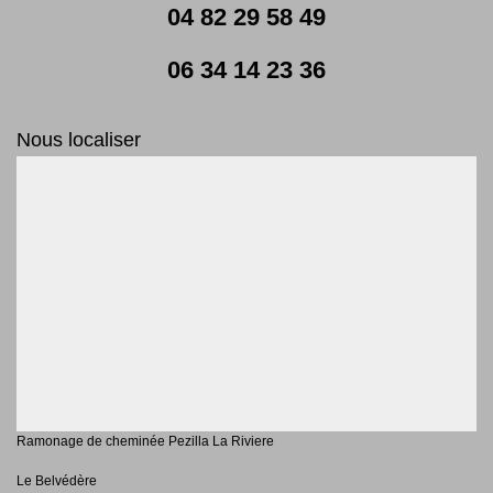
04 82 29 58 49
06 34 14 23 36
Nous localiser
Ramonage de cheminée Pezilla La Riviere
Le Belvédère