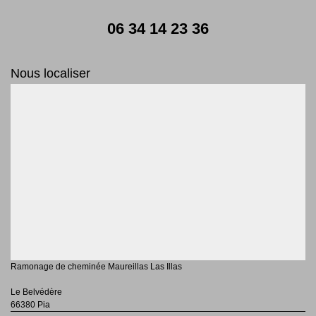
06 34 14 23 36
Nous localiser
Ramonage de cheminée Maureillas Las Illas
Le Belvédère
66380 Pia