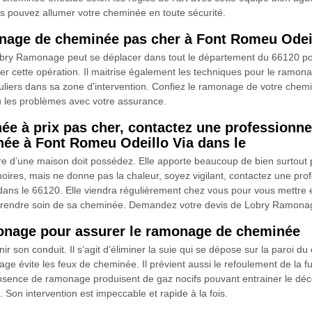
ous pouvez allumer votre cheminée en toute sécurité.
age de cheminée pas cher à Font Romeu Odeil
obry Ramonage peut se déplacer dans tout le département du 66120 pou
rer cette opération. Il maitrise également les techniques pour le ramonag
liers dans sa zone d'intervention. Confiez le ramonage de votre chemi
u les problèmes avec votre assurance.
née à prix pas cher, contactez une professio
ée à Font Romeu Odeillo Via dans le
e d’une maison doit possédez. Elle apporte beaucoup de bien surtout pen
oires, mais ne donne pas la chaleur, soyez vigilant, contactez une p
s le 66120. Elle viendra régulièrement chez vous pour vous mettre en
 à prendre soin de sa cheminée. Demandez votre devis de Lobry Ramona
monage pour assurer le ramonage de cheminée
 son conduit. Il s’agit d’éliminer la suie qui se dépose sur la paroi du 
ge évite les feux de cheminée. Il prévient aussi le refoulement de la 
’absence de ramonage produisent de gaz nocifs pouvant entrainer le d
 Son intervention est impeccable et rapide à la fois.