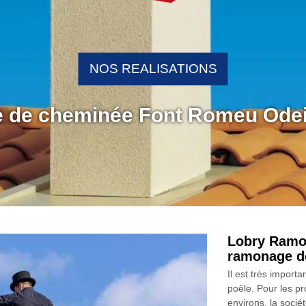
NOS REALISATIONS
 de cheminée Font Romeu Odeil
Lobry Ramon
ramonage d
Il est très import
poêle. Pour les p
environs, la soci