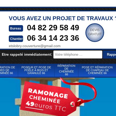
VOUS AVEZ UN PROJET DE TRAVAUX 
04 82 29 58 49
Bureau
DEVIS
GRATUIT
06 34 14 23 36
Chantier
etslobry.couverture@gmail.com
Etre rappelé immédiatement:
RÉPARATION
RATION DE
POSEUR ET POSE DE
POSE ET RÉPARATION
DE
IED DE
POÊLE À BOIS ET
DE CHAPEAU DE
CHEMINÉE
MINÉE 66
GRANULÉ 66
CHEMINÉE 66
66