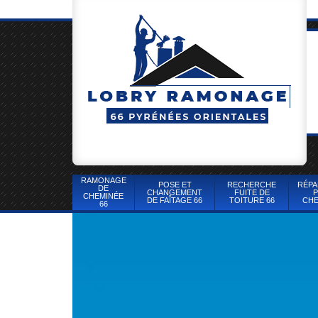
RAMONAGE
POSE ET
RECHERCHE
RÉPA
DE
CHANGEMENT
FUITE DE
P
CHEMINÉE
DE FAÎTAGE 66
TOITURE 66
CHE
66