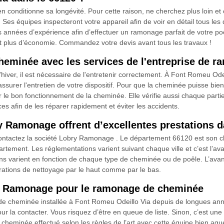
en conditionne sa longévité. Pour cette raison, ne cherchez plus loin
s équipes inspecteront votre appareil afin de voir en détail tous les 
s années d’expérience afin d’effectuer un ramonage parfait de votre p
t plus d’économie. Commandez votre devis avant tous les travaux !
heminée avec les services de l'entreprise de
hiver, il est nécessaire de l'entretenir correctement. À Font Romeu Odei
er l'entretien de votre dispositif. Pour que la cheminée puisse bien
er le bon fonctionnement de la cheminée. Elle vérifie aussi chaque partie
nces afin de les réparer rapidement et éviter les accidents.
y Ramonage offrent d’excellentes prestations d
ontactez la société Lobry Ramonage . Le département 66120 est son cha
artement. Les réglementations varient suivant chaque ville et c’est l’av
ns varient en fonction de chaque type de cheminée ou de poêle. L’avant
rations de nettoyage par le haut comme par le bas.
ry Ramonage pour le ramonage de cheminée
cheminée installée à Font Romeu Odeillo Via depuis de longues années
our la contacter. Vous risquez d’être en queue de liste. Sinon, c’est u
minée effectué selon les règles de l’art avec cette équipe bien aguer