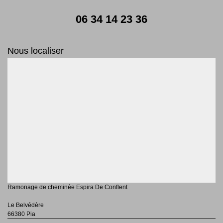
06 34 14 23 36
Nous localiser
Ramonage de cheminée Espira De Conflent
Le Belvédère
66380 Pia