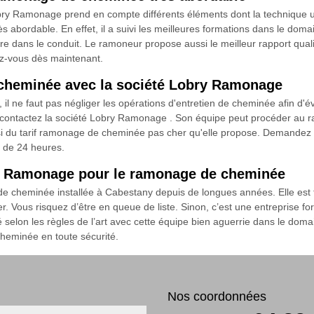
y Ramonage prend en compte différents éléments dont la technique utili
ès abordable. En effet, il a suivi les meilleures formations dans le doma
e bistre dans le conduit. Le ramoneur propose aussi le meilleur rapport q
ez-vous dès maintenant.
 cheminée avec la société Lobry Ramonage
 il ne faut pas négliger les opérations d'entretien de cheminée afin d'é
contactez la société Lobry Ramonage . Son équipe peut procéder au ra
ussi du tarif ramonage de cheminée pas cher qu'elle propose. Demandez vo
s de 24 heures.
ry Ramonage pour le ramonage de cheminée
cheminée installée à Cabestany depuis de longues années. Elle est to
ter. Vous risquez d’être en queue de liste. Sinon, c’est une entreprise
lon les règles de l’art avec cette équipe bien aguerrie dans le domain
cheminée en toute sécurité.
Nos coordonnées