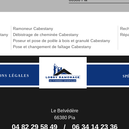
Ramoneur Cabestany
Rech
stany
Débistrage de cheminée Cabestany
Répa
Poseur et pose de poêle à bois et granulé Cabestany
Pose et changement de faîtage Cabestany
ONS LÉGALES
SP
Le Belvédère
66380 Pia
04 82 29 58 49
/
06 34 14 23 36