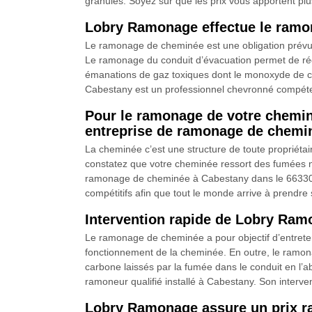
granulés. Soyez sûr que les prix vous apportent pl
Lobry Ramonage effectue le ramo
Le ramonage de cheminée est une obligation prévue 
Le ramonage du conduit d’évacuation permet de rédu
émanations de gaz toxiques dont le monoxyde de car
Cabestany est un professionnel chevronné compét
Pour le ramonage de votre chemi
entreprise de ramonage de chemi
La cheminée c’est une structure de toute propriétair
constatez que votre cheminée ressort des fumées n
ramonage de cheminée à Cabestany dans le 66330. E
compétitifs afin que tout le monde arrive à pren
Intervention rapide de Lobry Ra
Le ramonage de cheminée a pour objectif d’entretenir
fonctionnement de la cheminée. En outre, le ramona
carbone laissés par la fumée dans le conduit en l
ramoneur qualifié installé à Cabestany. Son interven
Lobry Ramonage assure un prix r