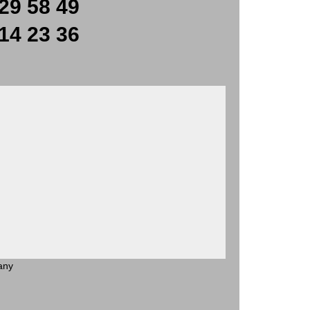
29 58 49
14 23 36
any