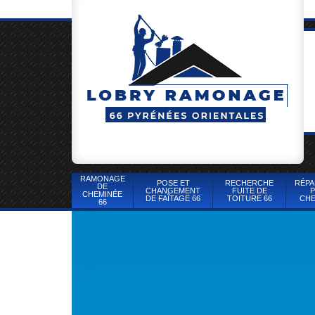
RAMONAGE
POSE ET
RECHERCHE
RÉPA
DE
CHANGEMENT
FUITE DE
P
CHEMINÉE
DE FAÎTAGE 66
TOITURE 66
CHE
66