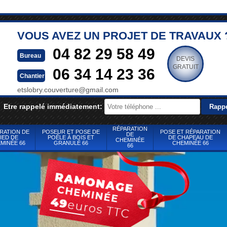
VOUS AVEZ UN PROJET DE TRAVAUX 
04 82 29 58 49
Bureau
DEVIS
GRATUIT
06 34 14 23 36
Chantier
etslobry.couverture@gmail.com
Etre rappelé immédiatement:
RÉPARATION
RATION DE
POSEUR ET POSE DE
POSE ET RÉPARATION
DE
IED DE
POÊLE À BOIS ET
DE CHAPEAU DE
CHEMINÉE
MINÉE 66
GRANULÉ 66
CHEMINÉE 66
66