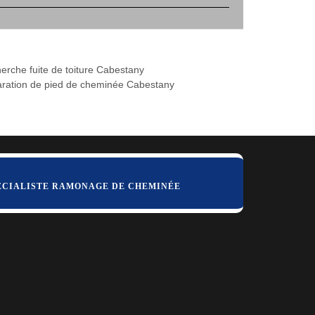
erche fuite de toiture Cabestany
ration de pied de cheminée Cabestany
ÉCIALISTE RAMONAGE DE CHEMINÉE