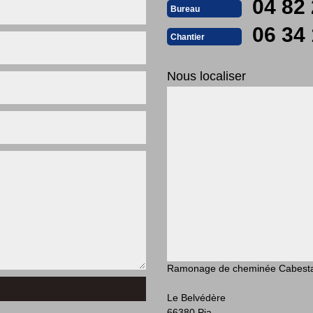
04 82 
Bureau
06 34 
Chantier
Nous localiser
Ramonage de cheminée Cabest
Le Belvédère
66380 Pia