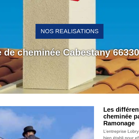
NOS REALISATIONS
e de cheminée Cabestany 6633
Les différe
cheminée pa
Ramonage
L’entreprise Lob
bien établi pour e