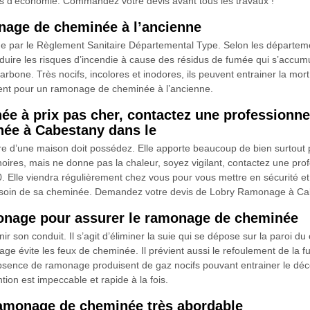
us d’économie. Commandez votre devis avant tous les travaux !
nage de cheminée à l’ancienne
par le Règlement Sanitaire Départemental Type. Selon les départements
ire les risques d’incendie à cause des résidus de fumée qui s’accumule
bone. Très nocifs, incolores et inodores, ils peuvent entrainer la mo
ent pour un ramonage de cheminée à l’ancienne.
née à prix pas cher, contactez une professio
née à Cabestany dans le
e d’une maison doit possédez. Elle apporte beaucoup de bien surtout pen
oires, mais ne donne pas la chaleur, soyez vigilant, contactez une p
lle viendra régulièrement chez vous pour vous mettre en sécurité et 
dre soin de sa cheminée. Demandez votre devis de Lobry Ramonage à Ca
monage pour assurer le ramonage de cheminée
 son conduit. Il s’agit d’éliminer la suie qui se dépose sur la paroi du 
ge évite les feux de cheminée. Il prévient aussi le refoulement de la 
’absence de ramonage produisent de gaz nocifs pouvant entrainer le d
tion est impeccable et rapide à la fois.
amonage de cheminée très abordable