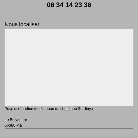
06 34 14 23 36
Nous localiser
Pose et répartion de chapeau de cheminée Serdinya
Le Belvédère
66380 Pia