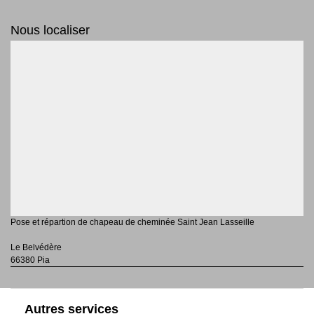
Nous localiser
Pose et répartion de chapeau de cheminée Saint Jean Lasseille
Le Belvédère
66380 Pia
Autres services