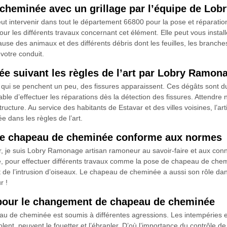
 cheminée avec un grillage par l’équipe de Lo
ut intervenir dans tout le département 66800 pour la pose et réparatio
our les différents travaux concernant cet élément. Elle peut vous insta
 cause des animaux et des différents débris dont les feuilles, les bran
votre conduit.
e suivant les règles de l’art par Lobry Ramon
 qui se penchent un peu, des fissures apparaissent. Ces dégâts sont du
sable d’effectuer les réparations dès la détection des fissures. Attend
ucture. Au service des habitants de Estavar et des villes voisines, l
 dans les règles de l’art.
de chapeau de cheminée conforme aux normes
je suis Lobry Ramonage artisan ramoneur au savoir-faire et aux connai
ce, pour effectuer différents travaux comme la pose de chapeau de chem
et de l’intrusion d’oiseaux. Le chapeau de cheminée a aussi son rôle da
r !
pour le changement de chapeau de cheminée
peau de cheminée est soumis à différentes agressions. Les intempéries et
iolent, peuvent le fouetter et l’ébranler. D’où l’importance du contrôle 