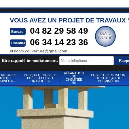
VOUS AVEZ UN PROJET DE TRAVAUX 
04 82 29 58 49
Bureau
DEVIS
GRATUIT
06 34 14 23 36
Chantier
etslobry.couverture@gmail.com
Etre rappelé immédiatement:
RÉPARATION
RATION DE
POSEUR ET POSE DE
POSE ET RÉPARATION
DE
IED DE
POÊLE À BOIS ET
DE CHAPEAU DE
CHEMINÉE
MINÉE 66
GRANULÉ 66
CHEMINÉE 66
66