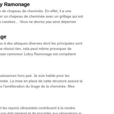
bry Ramonage
n de chapeau de cheminée. En effet, il a une
ller un chapeau de cheminée avec un grillage qui est
ches cassées… Vous ne devrez pas ainsi dépenser
age
s à des attaques diverses dont les principales sont
re ne résout rien, cela peut même provoquer de
’artisan ramoneur Lobry Ramonage est compétent
ssances hors pair. Je suis habile pour les
inée. La mise en place de cette structure assure la
ns l’amélioration du tirage de la cheminée. Mes
 les rayons ultraviolets contribuent à la rendre
de son état général et de procéder aux réparations si