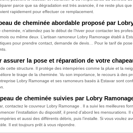
le réparer parce que sa dégradation est très avancée, il ne reste plus
rvient rapidement pour effectuer ce remplacement.
hapeau de cheminée abordable proposé par Lob
 cheminée, n’attendez pas le début de l’hiver pour contacter les profe
 mois ou même deux. L’artisan ramoneur Lobry Ramonage établi à Estav
tiques pour prendre contact, demande de devis… Pour le tarif de pose
nts.
 assurer la pose et réparation de votre chape
cette structure. Il protège des intempéries comme la pluie et la neige 
méliore le tirage de la cheminée. Vu son importance, le recours à des p
ntreprise Lobry Ramonage et ses ramoneurs basés à Estavar sont conf
on.
chapeau de cheminée suivies par Lobry Ramonag
ar, contactez le couvreur Lobry Ramonage . Il a suivi les meilleures f
ncer l’installation du dispositif, il prend d’abord les mensurations. Il vé
tempéries et aussi des différents débris, puis l’installe. Si vous voulez av
le. Il est toujours prêt à vous répondre.