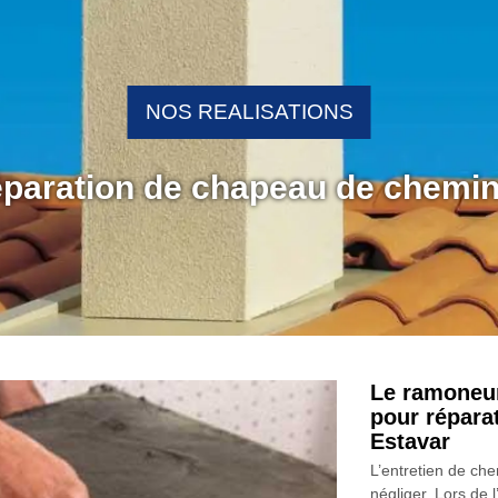
NOS REALISATIONS
réparation de chapeau de chemi
Le ramoneu
pour répara
Estavar
L’entretien de chem
négliger. Lors de 