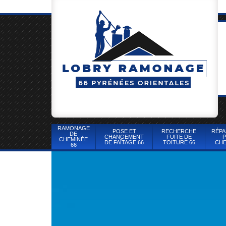
RAMONAGE
POSE ET
RECHERCHE
RÉPA
DE
CHANGEMENT
FUITE DE
P
CHEMINÉE
DE FAÎTAGE 66
TOITURE 66
CHE
66