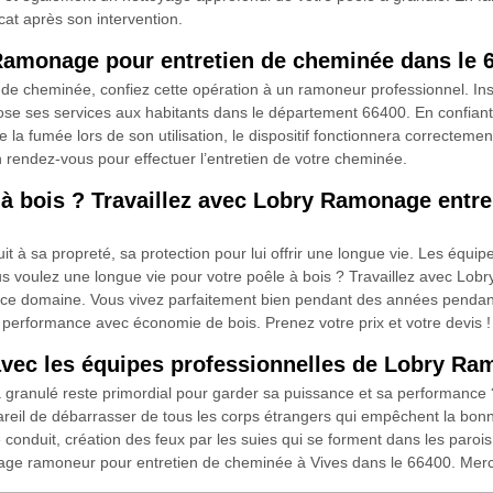
cat après son intervention.
Ramonage pour entretien de cheminée dans le 
de cheminée, confiez cette opération à un ramoneur professionnel. Ins
 ses services aux habitants dans le département 66400. En confiant 
a fumée lors de son utilisation, le dispositif fonctionnera correctement 
 rendez-vous pour effectuer l’entretien de votre cheminée.
 à bois ? Travaillez avec Lobry Ramonage entre
uit à sa propreté, sa protection pour lui offrir une longue vie. Les éq
vous voulez une longue vie pour votre poêle à bois ? Travaillez avec L
ce domaine. Vous vivez parfaitement bien pendant des années pendant l’
performance avec économie de bois. Prenez votre prix et votre devis !
avec les équipes professionnelles de Lobry Ra
 a granulé reste primordial pour garder sa puissance et sa performanc
reil de débarrasser de tous les corps étrangers qui empêchent la bonne
e conduit, création des feux par les suies qui se forment dans les paro
e ramoneur pour entretien de cheminée à Vives dans le 66400. Merci 