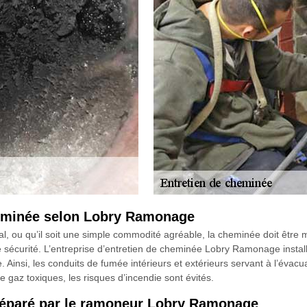
heminée selon Lobry Ramonage
, ou qu’il soit une simple commodité agréable, la cheminée doit être m
de sécurité. L’entreprise d’entretien de cheminée Lobry Ramonage insta
. Ainsi, les conduits de fumée intérieurs et extérieurs servant à l’éva
 gaz toxiques, les risques d’incendie sont évités.
préparé par le ramoneur Lobry Ramonage