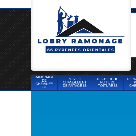
RAMONAGE
POSE ET
RECHERCHE
RÉPA
DE
CHANGEMENT
FUITE DE
P
CHEMINÉE
DE FAÎTAGE 66
TOITURE 66
CHE
66