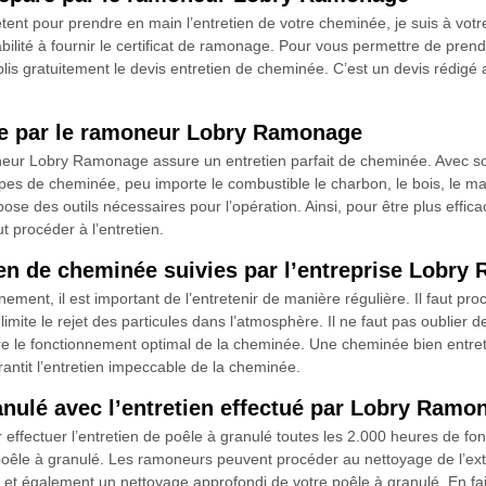
tent pour prendre en main l’entretien de votre cheminée, je suis à v
is habilité à fournir le certificat de ramonage. Pour vous permettre de pr
tablis gratuitement le devis entretien de cheminée. C’est un devis rédigé
ée par le ramoneur Lobry Ramonage
eur Lobry Ramonage assure un entretien parfait de cheminée. Avec so
types de cheminée, peu importe le combustible le charbon, le bois, le maz
ose des outils nécessaires pour l’opération. Ainsi, pour être plus effica
ut procéder à l’entretien.
tien de cheminée suivies par l’entreprise Lobr
ement, il est important de l’entretenir de manière régulière. Il faut p
imite le rejet des particules dans l’atmosphère. Il ne faut pas oublier de 
ure le fonctionnement optimal de la cheminée. Une cheminée bien entre
ntit l’entretien impeccable de la cheminée.
nulé avec l’entretien effectué par Lobry Ramo
r effectuer l’entretien de poêle à granulé toutes les 2.000 heures de 
 poêle à granulé. Les ramoneurs peuvent procéder au nettoyage de l’ext
tif et également un nettoyage approfondi de votre poêle à granulé. En f