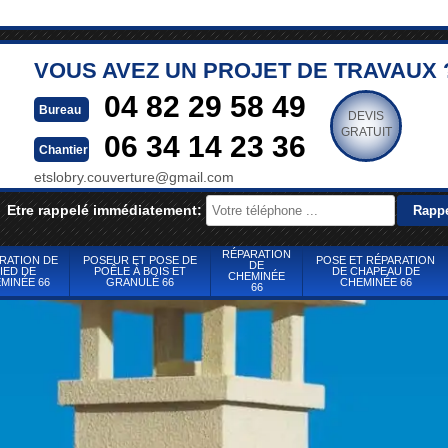
VOUS AVEZ UN PROJET DE TRAVAUX 
04 82 29 58 49
Bureau
DEVIS
GRATUIT
06 34 14 23 36
Chantier
etslobry.couverture@gmail.com
Etre rappelé immédiatement:
RÉPARATION
RATION DE
POSEUR ET POSE DE
POSE ET RÉPARATION
DE
IED DE
POÊLE À BOIS ET
DE CHAPEAU DE
CHEMINÉE
MINÉE 66
GRANULÉ 66
CHEMINÉE 66
66