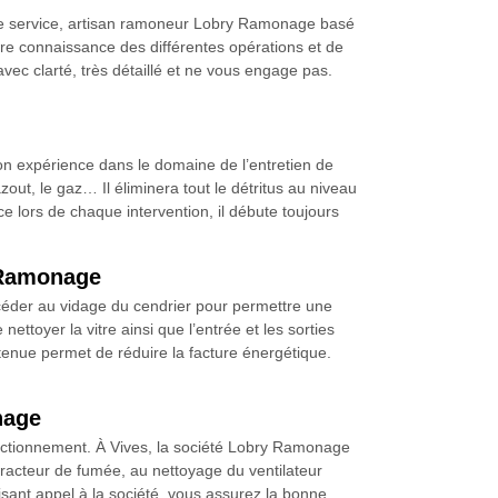
otre service, artisan ramoneur Lobry Ramonage basé
endre connaissance des différentes opérations et de
 avec clarté, très détaillé et ne vous engage pas.
n expérience dans le domaine de l’entretien de
out, le gaz… Il éliminera tout le détritus au niveau
ce lors de chaque intervention, il débute toujours
y Ramonage
rocéder au vidage du cendrier pour permettre une
nettoyer la vitre ainsi que l’entrée et les sorties
tenue permet de réduire la facture énergétique.
nage
fonctionnement. À Vives, la société Lobry Ramonage
racteur de fumée, au nettoyage du ventilateur
aisant appel à la société, vous assurez la bonne