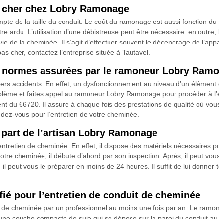
s cher chez Lobry Ramonage
mpte de la taille du conduit. Le coût du ramonage est aussi fonction d
être ardu. L’utilisation d’une débistreuse peut être nécessaire. en outre,
 vie de la cheminée. Il s’agit d’effectuer souvent le décendrage de l’appa
 pas cher, contactez l’entreprise située à Tautavel.
es normes assurées par le ramoneur Lobry Ram
ivers accidents. En effet, un dysfonctionnement au niveau d’un élément
oblème et faites appel au ramoneur Lobry Ramonage pour procéder à l’
nt du 66720. Il assure à chaque fois des prestations de qualité où vous 
ndez-vous pour l’entretien de votre cheminée.
 part de l’artisan Lobry Ramonage
ntretien de cheminée. En effet, il dispose des matériels nécessaires po
 votre cheminée, il débute d’abord par son inspection. Après, il peut vous 
 peut vous le préparer en moins de 24 heures. Il suffit de lui donner tou
ié pour l’entretien de conduit de cheminée
uit de cheminée par un professionnel au moins une fois par an. Le ram
d’une couche compacte de suie qui se dépose sur la paroi du conduit au f