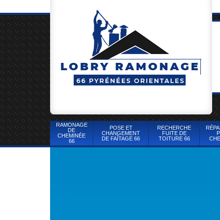
RAMONAGE
POSE ET
RECHERCHE
RÉPA
DE
CHANGEMENT
FUITE DE
P
CHEMINÉE
DE FAÎTAGE 66
TOITURE 66
CHE
66