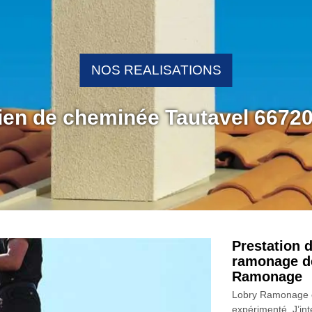
NOS REALISATIONS
tien de cheminée Tautavel 6672
Prestation d
ramonage de
Ramonage
Lobry Ramonage ét
expérimenté. J’in