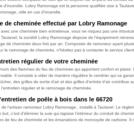
ue d’incendie. Lobry Ramonage est la personne qualifiée sise à Tautavel
ramonage, utile en cas d’incendie.
ge de cheminée effectué par Lobry Ramonage
, avec une cheminée bien entretenue, vous ne risquez pas une intoxic
 Tautavel, la société Lobry Ramonage dispose de l’équipement nécessa
ge de cheminée deux fois par an. Composée de ramoneur ayant plusieu
ur le ramonage de cheminée, n’hésitez pas à contacter le service client
tretien régulier de votre cheminée
um des flammes du feu de cheminée qui apportent confort et plaisir. L’
ensable. Il consiste à vider de manière régulière le cendrier qui va ga
bûcher, des grilles de sortie d’air et des grilles d’entrée d’air contribu
’entretien régulier et le ramonage de cheminée.
’entretien de poêle à bois dans le 66720
ités de l’artisan ramoneur Lobry Ramonage , installé à Tautavel. Le rè
t, c’est d’éliminer la suie qui tapisse l’intérieur du conduit de cheminé
ues de feu de cheminée et les émanations de monoxyde de carbone. Il n’