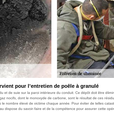
vient pour l’entretien de poêle à granulé
 et de suie sur la paroi intérieure du conduit. Ce dépôt doit être élimin
 nocifs, dont le monoxyde de carbone, sont le résultat de ces résidus.
ù le nombre élevé de victime chaque année. Pour éviter de telles catast
au dispose du savoir-faire et de la compétence pour assurer cette opér