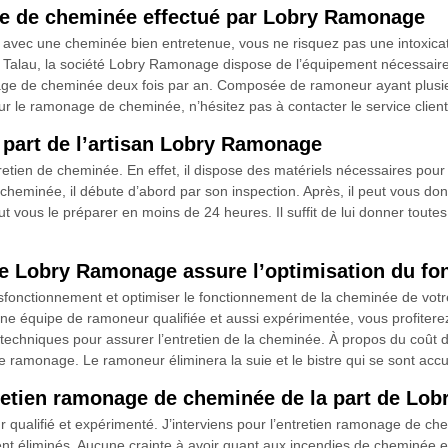
ge de cheminée effectué par Lobry Ramonage
, avec une cheminée bien entretenue, vous ne risquez pas une intoxic
 Talau, la société Lobry Ramonage dispose de l’équipement nécessaire
ge de cheminée deux fois par an. Composée de ramoneur ayant plusieu
ur le ramonage de cheminée, n’hésitez pas à contacter le service client
 part de l’artisan Lobry Ramonage
tien de cheminée. En effet, il dispose des matériels nécessaires pour ef
cheminée, il débute d’abord par son inspection. Après, il peut vous donne
 vous le préparer en moins de 24 heures. Il suffit de lui donner toutes le
ée Lobry Ramonage assure l’optimisation du fo
ysfonctionnement et optimiser le fonctionnement de la cheminée de votre
 équipe de ramoneur qualifiée et aussi expérimentée, vous profiterez
s techniques pour assurer l’entretien de la cheminée. À propos du coût 
e ramonage. Le ramoneur éliminera la suie et le bistre qui se sont acc
ntretien ramonage de cheminée de la part de L
qualifié et expérimenté. J’interviens pour l’entretien ramonage de che
ment éliminés. Aucune crainte à avoir quant aux incendies de cheminée