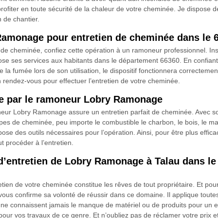
rofiter en toute sécurité de la chaleur de votre cheminée. Je dispose de
n de chantier.
Ramonage pour entretien de cheminée dans le 
de cheminée, confiez cette opération à un ramoneur professionnel. Ins
 ses services aux habitants dans le département 66360. En confiant 
a fumée lors de son utilisation, le dispositif fonctionnera correctement 
 rendez-vous pour effectuer l’entretien de votre cheminée.
ée par le ramoneur Lobry Ramonage
eur Lobry Ramonage assure un entretien parfait de cheminée. Avec so
types de cheminée, peu importe le combustible le charbon, le bois, le maz
ose des outils nécessaires pour l’opération. Ainsi, pour être plus effica
ut procéder à l’entretien.
s d’entretien de Lobry Ramonage à Talau dans l
tretien de votre cheminée constitue les rêves de tout propriétaire. Et
vous confirme sa volonté de réussir dans ce domaine. Il applique tou
ne connaissent jamais le manque de matériel ou de produits pour un ent
our vos travaux de ce genre. Et n’oubliez pas de réclamer votre prix et