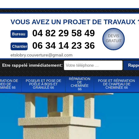
VOUS AVEZ UN PROJET DE TRAVAUX 
04 82 29 58 49
Bureau
DEVIS
GRATUIT
06 34 14 23 36
Chantier
etslobry.couverture@gmail.com
Etre rappelé immédiatement:
RÉPARATION
RATION DE
POSEUR ET POSE DE
POSE ET RÉPARATION
DE
IED DE
POÊLE À BOIS ET
DE CHAPEAU DE
CHEMINÉE
MINÉE 66
GRANULÉ 66
CHEMINÉE 66
66