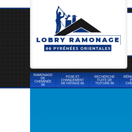
RAMONAGE
POSE ET
RECHERCHE
RÉPA
DE
CHANGEMENT
FUITE DE
P
CHEMINÉE
DE FAÎTAGE 66
TOITURE 66
CHE
66