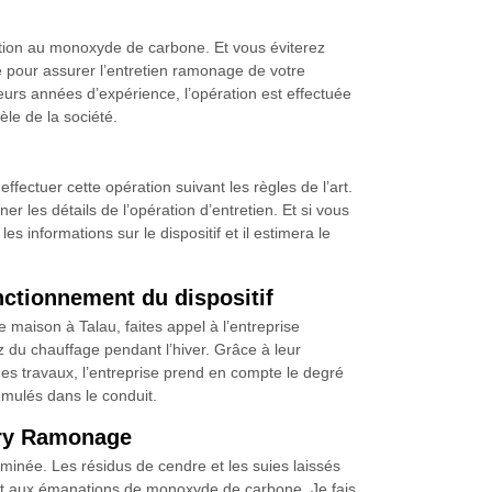
ation au monoxyde de carbone. Et vous éviterez
 pour assurer l’entretien ramonage de votre
rs années d’expérience, l’opération est effectuée
èle de la société.
fectuer cette opération suivant les règles de l’art.
r les détails de l’opération d’entretien. Et si vous
s informations sur le dispositif et il estimera le
nctionnement du dispositif
 maison à Talau, faites appel à l’entreprise
 du chauffage pendant l’hiver. Grâce à leur
des travaux, l’entreprise prend en compte le degré
umulés dans le conduit.
obry Ramonage
minée. Les résidus de cendre et les suies laissés
 et aux émanations de monoxyde de carbone. Je fais