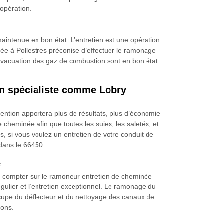
 opération.
aintenue en bon état. L’entretien est une opération
lée à Pollestres préconise d’effectuer le ramonage
l’évacuation des gaz de combustion sont en bon état
un spécialiste comme Lobry
ention apportera plus de résultats, plus d’économie
 cheminée afin que toutes les suies, les saletés, et
rs, si vous voulez un entretien de votre conduit de
dans le 66450.
e
vez compter sur le ramoneur entretien de cheminée
régulier et l’entretien exceptionnel. Le ramonage du
occupe du déflecteur et du nettoyage des canaux de
ions.