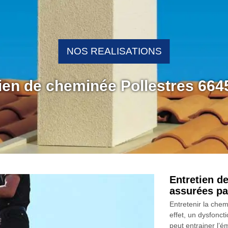
NOS REALISATIONS
tien de cheminée Pollestres 664
Entretien d
assurées p
Entretenir la chem
effet, un dysfonc
peut entrainer l’