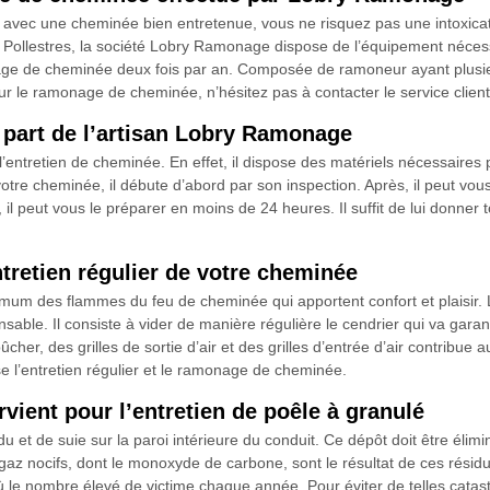
, avec une cheminée bien entretenue, vous ne risquez pas une intoxic
 Pollestres, la société Lobry Ramonage dispose de l’équipement nécess
ge de cheminée deux fois par an. Composée de ramoneur ayant plusieu
ur le ramonage de cheminée, n’hésitez pas à contacter le service client
 part de l’artisan Lobry Ramonage
’entretien de cheminée. En effet, il dispose des matériels nécessaires p
 votre cheminée, il débute d’abord par son inspection. Après, il peut vous 
 peut vous le préparer en moins de 24 heures. Il suffit de lui donner tou
tretien régulier de votre cheminée
um des flammes du feu de cheminée qui apportent confort et plaisir. L’
ensable. Il consiste à vider de manière régulière le cendrier qui va ga
bûcher, des grilles de sortie d’air et des grilles d’entrée d’air contribu
 l’entretien régulier et le ramonage de cheminée.
vient pour l’entretien de poêle à granulé
 et de suie sur la paroi intérieure du conduit. Ce dépôt doit être élimin
 nocifs, dont le monoxyde de carbone, sont le résultat de ces résidus.
ù le nombre élevé de victime chaque année. Pour éviter de telles catast