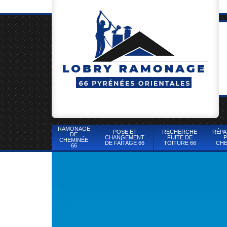
RAMONAGE
POSE ET
RECHERCHE
RÉPA
DE
CHANGEMENT
FUITE DE
P
CHEMINÉE
DE FAÎTAGE 66
TOITURE 66
CHE
66