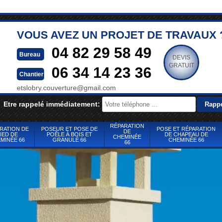
VOUS AVEZ UN PROJET DE TRAVAUX 
04 82 29 58 49
Bureau
DEVIS
GRATUIT
06 34 14 23 36
Chantier
etslobry.couverture@gmail.com
Etre rappelé immédiatement:
RÉPARATION
RATION DE
POSEUR ET POSE DE
POSE ET RÉPARATION
DE
IED DE
POÊLE À BOIS ET
DE CHAPEAU DE
CHEMINÉE
MINÉE 66
GRANULÉ 66
CHEMINÉE 66
66