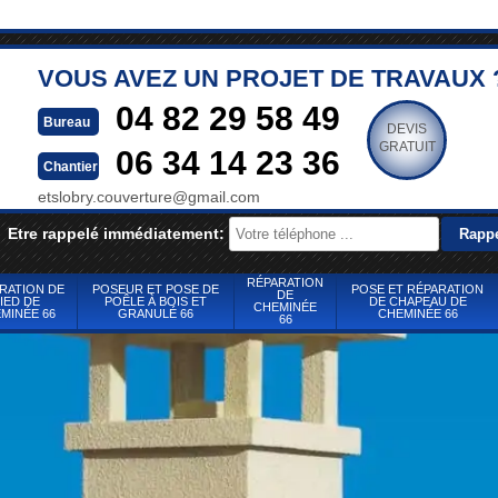
VOUS AVEZ UN PROJET DE TRAVAUX 
04 82 29 58 49
Bureau
DEVIS
GRATUIT
06 34 14 23 36
Chantier
etslobry.couverture@gmail.com
Etre rappelé immédiatement:
RÉPARATION
RATION DE
POSEUR ET POSE DE
POSE ET RÉPARATION
DE
IED DE
POÊLE À BOIS ET
DE CHAPEAU DE
CHEMINÉE
MINÉE 66
GRANULÉ 66
CHEMINÉE 66
66