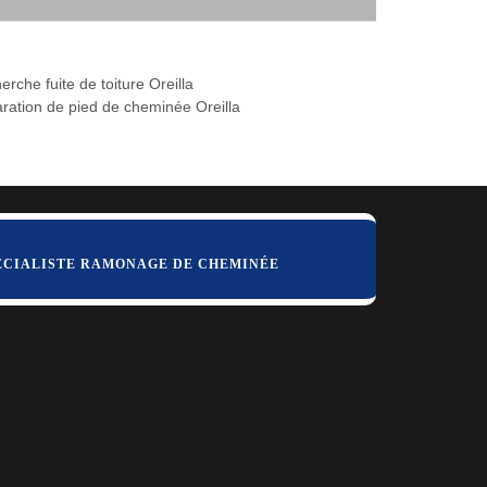
rche fuite de toiture Oreilla
ration de pied de cheminée Oreilla
ÉCIALISTE RAMONAGE DE CHEMINÉE