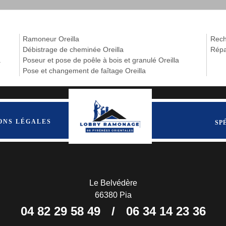
Ramoneur Oreilla
Reche
Débistrage de cheminée Oreilla
Répa
a
Poseur et pose de poêle à bois et granulé Oreilla
Pose et changement de faîtage Oreilla
ONS LÉGALES
SP
Le Belvédère
66380 Pia
04 82 29 58 49
/
06 34 14 23 36