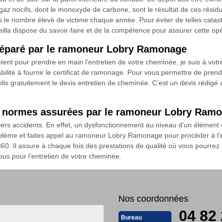
 nocifs, dont le monoxyde de carbone, sont le résultat de ces résidus.
ù le nombre élevé de victime chaque année. Pour éviter de telles catast
illa dispose du savoir-faire et de la compétence pour assurer cette opé
préparé par le ramoneur Lobry Ramonage
tent pour prendre en main l’entretien de votre cheminée, je suis à v
is habilité à fournir le certificat de ramonage. Pour vous permettre de pr
tablis gratuitement le devis entretien de cheminée. C’est un devis rédigé
es normes assurées par le ramoneur Lobry Ram
ivers accidents. En effet, un dysfonctionnement au niveau d’un élément
blème et faites appel au ramoneur Lobry Ramonage pour procéder à l’e
0. Il assure à chaque fois des prestations de qualité où vous pourrez pro
ous pour l’entretien de votre cheminée.
Nos coordonnées
04 82 
Bureau