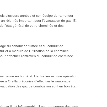
epuis plusieurs années et son équipe de ramoneur
nt un rôle très important pour l’évacuation de gaz. Et
 de l’état général de votre cheminée et des
onage du conduit de fumée et du conduit de
ur et à mesure de l’utilisation de la cheminée.
pour effectuer l’entretien du conduit de cheminée.
aintenue en bon état. L’entretien est une opération
lée à Oreilla préconise d’effectuer le ramonage
l’évacuation des gaz de combustion sont en bon état
é, car il est inflammable, il peut provoquer des feux