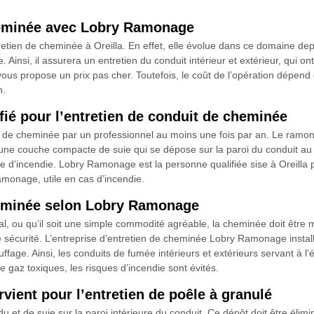
cheminée avec Lobry Ramonage
retien de cheminée à Oreilla. En effet, elle évolue dans ce domaine d
e. Ainsi, il assurera un entretien du conduit intérieur et extérieur, qui o
vous propose un prix pas cher. Toutefois, le coût de l’opération dépend
n.
ié pour l’entretien de conduit de cheminée
uit de cheminée par un professionnel au moins une fois par an. Le ram
d’une couche compacte de suie qui se dépose sur la paroi du conduit au f
ue d’incendie. Lobry Ramonage est la personne qualifiée sise à Oreilla 
ramonage, utile en cas d’incendie.
heminée selon Lobry Ramonage
, ou qu’il soit une simple commodité agréable, la cheminée doit être m
e sécurité. L’entreprise d’entretien de cheminée Lobry Ramonage instal
ffage. Ainsi, les conduits de fumée intérieurs et extérieurs servant à 
 gaz toxiques, les risques d’incendie sont évités.
vient pour l’entretien de poêle à granulé
 et de suie sur la paroi intérieure du conduit. Ce dépôt doit être élimin