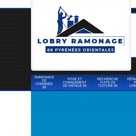
RAMONAGE
POSE ET
RECHERCHE
RÉPA
DE
CHANGEMENT
FUITE DE
P
CHEMINÉE
DE FAÎTAGE 66
TOITURE 66
CHE
66