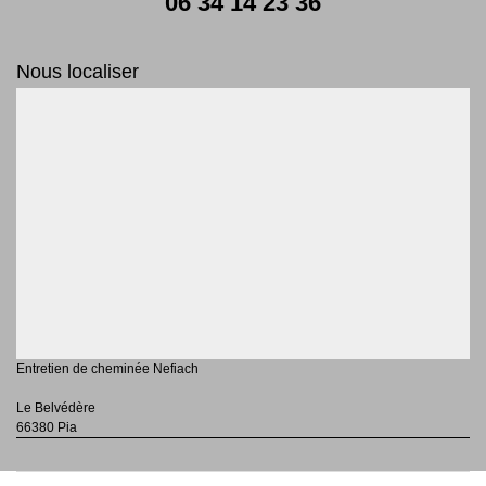
06 34 14 23 36
Nous localiser
Entretien de cheminée Nefiach
Le Belvédère
66380 Pia