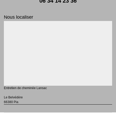
06 34 14 23 36
Nous localiser
Entretien de cheminée Lansac
Le Belvédère
66380 Pia