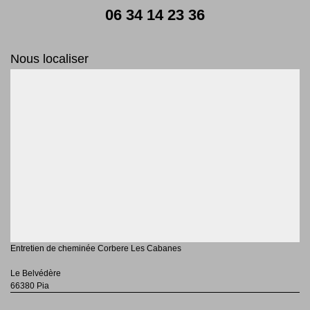
06 34 14 23 36
Nous localiser
Entretien de cheminée Corbere Les Cabanes
Le Belvédère
66380 Pia