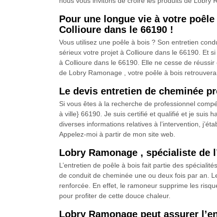
nous vous invitons de croire les produits de Lobry 
Pour une longue vie à votre poêle
Collioure dans le 66190 !
Vous utilisez une poêle à bois ? Son entretien cond
sérieux votre projet à Collioure dans le 66190. Et 
à Collioure dans le 66190. Elle ne cesse de réussir
de Lobry Ramonage , votre poêle à bois retrouvera 
Le devis entretien de cheminée 
Si vous êtes à la recherche de professionnel compé
à ville} 66190. Je suis certifié et qualifié et je su
diverses informations relatives à l’intervention, j’é
Appelez-moi à partir de mon site web.
Lobry Ramonage , spécialiste de l
L’entretien de poêle à bois fait partie des spécial
de conduit de cheminée une ou deux fois par an. Le bu
renforcée. En effet, le ramoneur supprime les risq
pour profiter de cette douce chaleur.
Lobry Ramonage peut assurer l’en