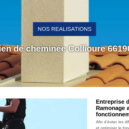
NOS REALISATIONS
tien de cheminée Collioure 6619
Entreprise 
Ramonage as
fonctionnem
Afin d’éviter les
et optimiser le f