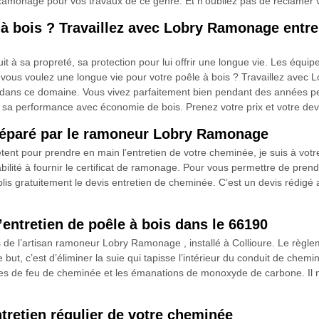
Ramonage pour vos travaux de ce genre. Et n’oubliez pas de réclamer vot
 à bois ? Travaillez avec Lobry Ramonage entre
uit à sa propreté, sa protection pour lui offrir une longue vie. Les éq
si vous voulez une longue vie pour votre poêle à bois ? Travaillez ave
 dans ce domaine. Vous vivez parfaitement bien pendant des années pend
sa performance avec économie de bois. Prenez votre prix et votre devi
préparé par le ramoneur Lobry Ramonage
tent pour prendre en main l’entretien de votre cheminée, je suis à v
is habilité à fournir le certificat de ramonage. Pour vous permettre de pr
tablis gratuitement le devis entretien de cheminée. C’est un devis rédigé
’entretien de poêle à bois dans le 66190
ités de l’artisan ramoneur Lobry Ramonage , installé à Collioure. Le rè
t, c’est d’éliminer la suie qui tapisse l’intérieur du conduit de cheminé
ues de feu de cheminée et les émanations de monoxyde de carbone. Il n’
tretien régulier de votre cheminée