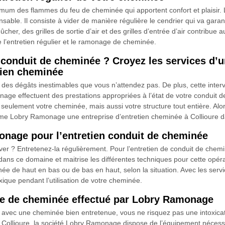
um des flammes du feu de cheminée qui apportent confort et plaisir. L’
ensable. Il consiste à vider de manière régulière le cendrier qui va ga
bûcher, des grilles de sortie d’air et des grilles d’entrée d’air contribu
l’entretien régulier et le ramonage de cheminée.
e conduit de cheminée ? Croyez les services d’
tien cheminée
des dégâts inestimables que vous n’attendez pas. De plus, cette interv
age effectuent des prestations appropriées à l’état de votre conduit de
n seulement votre cheminée, mais aussi votre structure tout entière. Alo
mme Lobry Ramonage une entreprise d’entretien cheminée à Collioure d
onage pour l’entretien conduit de cheminée
ver ? Entretenez-la régulièrement. Pour l’entretien de conduit de chem
 dans ce domaine et maitrise les différentes techniques pour cette opér
ée de haut en bas ou de bas en haut, selon la situation. Avec les ser
xique pendant l’utilisation de votre cheminée.
ge de cheminée effectué par Lobry Ramonage
, avec une cheminée bien entretenue, vous ne risquez pas une intoxic
 Collioure, la société Lobry Ramonage dispose de l’équipement nécessa