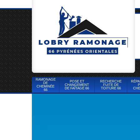
RAMONAGE
POSE ET
RECHERCHE
RÉPA
DE
CHANGEMENT
FUITE DE
P
CHEMINÉE
DE FAÎTAGE 66
TOITURE 66
CHE
66