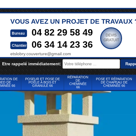
VOUS AVEZ UN PROJET DE TRAVAUX 
04 82 29 58 49
Bureau
DEVIS
GRATUIT
06 34 14 23 36
Chantier
etslobry.couverture@gmail.com
Etre rappelé immédiatement:
RÉPARATION
RATION DE
POSEUR ET POSE DE
POSE ET RÉPARATION
DE
IED DE
POÊLE À BOIS ET
DE CHAPEAU DE
CHEMINÉE
MINÉE 66
GRANULÉ 66
CHEMINÉE 66
66