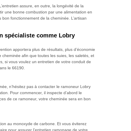
entretien assure, en outre, la longévité de la
rantir une bonne combustion par une alimentation en
e au bon fonctionnement de la cheminée. L’artisan
un spécialiste comme Lobry
ention apportera plus de résultats, plus d’économie
 cheminée afin que toutes les suies, les saletés, et
rs, si vous voulez un entretien de votre conduit de
ans le 66190.
inée, n’hésitez pas à contacter le ramoneur Lobry
ation. Pour commencer, il inspecte d’abord le
vices de ce ramoneur, votre cheminée sera en bon
ation au monoxyde de carbone. Et vous éviterez
ire pour assurer l’entretien ramonage de votre