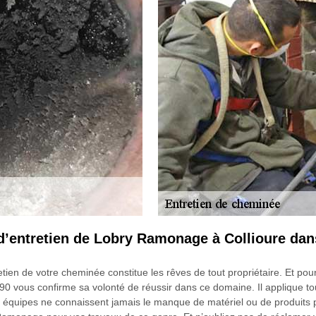
s d’entretien de Lobry Ramonage à Collioure dan
tretien de votre cheminée constitue les rêves de tout propriétaire. Et
190 vous confirme sa volonté de réussir dans ce domaine. Il applique
 équipes ne connaissent jamais le manque de matériel ou de produits po