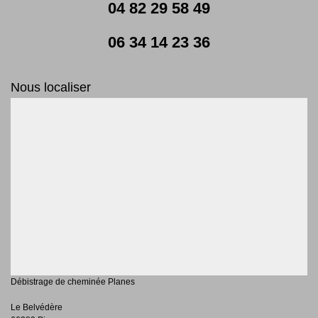
04 82 29 58 49
06 34 14 23 36
Nous localiser
Débistrage de cheminée Planes
Le Belvédère