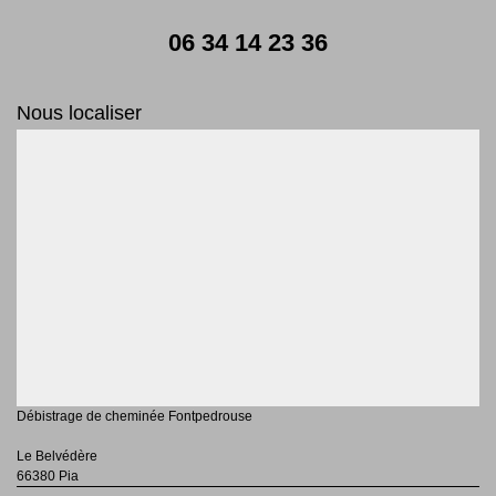
06 34 14 23 36
Nous localiser
Débistrage de cheminée Fontpedrouse
Le Belvédère
66380 Pia