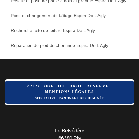
Poseur et pose de poêle à bois et granulé Espira De L Agly
Pose et changement de faîtage Espira De L Agly
Recherche fuite de toiture Espira De L Agly
Réparation de pied de cheminée Espira De L Agly
©2022- 2026 TOUT DROIT RÉSERVÉ -
MENTIONS LÉGALES
SPÉCIALISTE RAMONAGE DE CHEMINÉE
Le Belvédère
66380 Pia