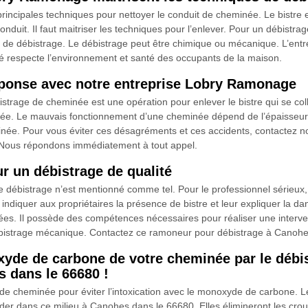
principales techniques pour nettoyer le conduit de cheminée. Le bistre
u conduit. Il faut maitriser les techniques pour l’enlever. Pour un débistra
de débistrage. Le débistrage peut être chimique ou mécanique. L’entr
lisé respecte l’environnement et santé des occupants de la maison.
éponse avec notre entreprise Lobry Ramonage
strage de cheminée est une opération pour enlever le bistre qui se col
ée. Le mauvais fonctionnement d’une cheminée dépend de l’épaisseur du b
minée. Pour vous éviter ces désagréments et ces accidents, contactez 
. Nous répondons immédiatement à tout appel.
 un débistrage de qualité
le débistrage n’est mentionné comme tel. Pour le professionnel sérieux
a indiquer aux propriétaires la présence de bistre et leur expliquer la 
. Il possède des compétences nécessaires pour réaliser une intervent
débistrage mécanique. Contactez ce ramoneur pour débistrage à Canoh
noxyde de carbone de votre cheminée par le dé
 dans le 66680 !
e de cheminée pour éviter l’intoxication avec le monoxyde de carbone
der dans ce milieu à Canohes dans le 66680. Elles élimineront les crou