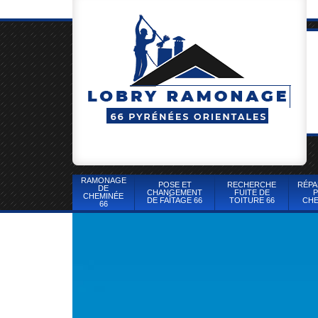
RAMONAGE
POSE ET
RECHERCHE
RÉPA
DE
CHANGEMENT
FUITE DE
P
CHEMINÉE
DE FAÎTAGE 66
TOITURE 66
CHE
66