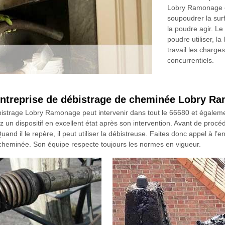
Lobry Ramonage op
soupoudrer la surf
la poudre agir. L
poudre utiliser, l
travail les charge
concurrentiels.
l’entreprise de débistrage de cheminée Lobry 
strage Lobry Ramonage peut intervenir dans tout le 66680 et également
un dispositif en excellent état après son intervention. Avant de procé
and il le repère, il peut utiliser la débistreuse. Faites donc appel à l’en
 cheminée. Son équipe respecte toujours les normes en vigueur.