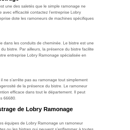
 est une des saletés que le simple ramonage ne
ge avec efficacité contactez l’entreprise Lobry
eprise dote les ramoneurs de machines spécifiques
le dans les conduits de cheminée. Le bistre est une
istre. Par ailleurs, la présence du bistre facilite
notre entreprise Lobry Ramonage spécialisée en
, il ne s’arrête pas au ramonage tout simplement
dangerosité de la présence du bistre. Le ramoneur
ion efficace dans tout le département. Il peut
es 66680.
bistrage de Lobry Ramonage
. Les équipes de Lobry Ramonage un ramoneur
tes ou les bistres qui peuvent s’enflammer à toutes