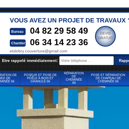
VOUS AVEZ UN PROJET DE TRAVAUX 
04 82 29 58 49
Bureau
DEVIS
GRATUIT
06 34 14 23 36
Chantier
etslobry.couverture@gmail.com
Etre rappelé immédiatement:
RÉPARATION
RATION DE
POSEUR ET POSE DE
POSE ET RÉPARATION
DE
IED DE
POÊLE À BOIS ET
DE CHAPEAU DE
CHEMINÉE
MINÉE 66
GRANULÉ 66
CHEMINÉE 66
66