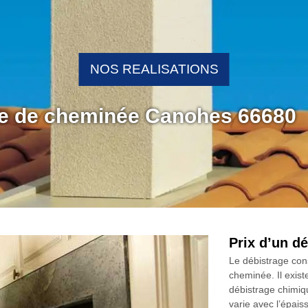
NOS REALISATIONS
ge de cheminée Canohes 66680
Prix d’un d
Le débistrage cons
cheminée. Il exist
débistrage chimiq
varie avec l’épais