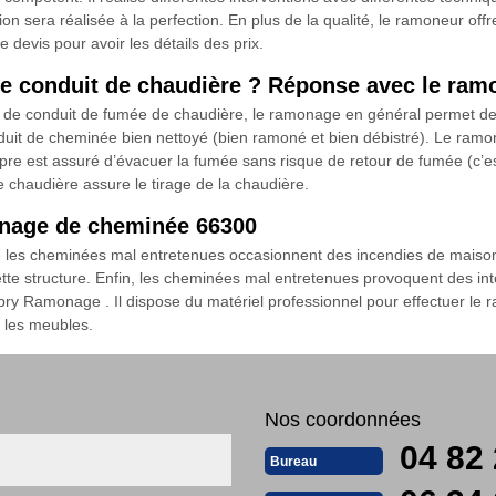
on sera réalisée à la perfection. En plus de la qualité, le ramoneur offr
 devis pour avoir les détails des prix.
e conduit de chaudière ? Réponse avec le ra
e conduit de fumée de chaudière, le ramonage en général permet de mai
duit de cheminée bien nettoyé (bien ramoné et bien débistré). Le ra
re est assuré d’évacuer la fumée sans risque de retour de fumée (c’est
haudière assure le tirage de la chaudière.
onage de cheminée 66300
que les cheminées mal entretenues occasionnent des incendies de maiso
tte structure. Enfin, les cheminées mal entretenues provoquent des in
ry Ramonage . Il dispose du matériel professionnel pour effectuer le
us les meubles.
Nos coordonnées
04 82 
Bureau