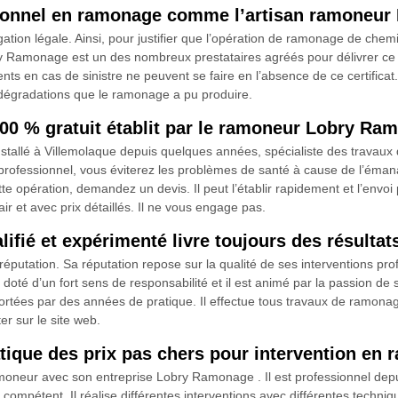
ssionnel en ramonage comme l’artisan ramoneu
on légale. Ainsi, pour justifier que l’opération de ramonage de cheminée
y Ramonage est un des nombreux prestataires agréés pour délivrer ce do
nts en cas de sinistre ne peuvent se faire en l’absence de ce certificat.
s dégradations que le ramonage a pu produire.
0 % gratuit établit par le ramoneur Lobry Ra
allé à Villemolaque depuis quelques années, spécialiste des travaux 
rofessionnel, vous éviterez les problèmes de santé à cause de l’émana
tte opération, demandez un devis. Il peut l’établir rapidement et l’envo
r et avec prix détaillés. Il ne vous engage pas.
ié et expérimenté livre toujours des résultats
utation. Sa réputation repose sur la qualité de ses interventions prof
oté d’un fort sens de responsabilité et il est animé par la passion de 
rtées par des années de pratique. Il effectue tous travaux de ramonage
r sur le site web.
ique des prix pas chers pour intervention en
amoneur avec son entreprise Lobry Ramonage . Il est professionnel dep
ompétent. Il réalise différentes interventions avec différentes techniqu