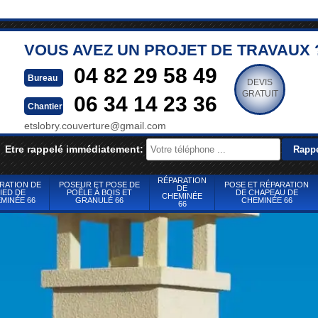
VOUS AVEZ UN PROJET DE TRAVAUX 
04 82 29 58 49
Bureau
DEVIS
GRATUIT
06 34 14 23 36
Chantier
etslobry.couverture@gmail.com
Etre rappelé immédiatement:
RÉPARATION
RATION DE
POSEUR ET POSE DE
POSE ET RÉPARATION
DE
IED DE
POÊLE À BOIS ET
DE CHAPEAU DE
CHEMINÉE
MINÉE 66
GRANULÉ 66
CHEMINÉE 66
66