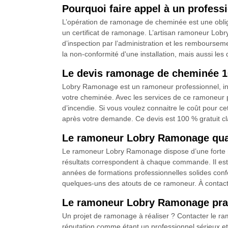
Pourquoi faire appel à un profe
L’opération de ramonage de cheminée est une obligati
un certificat de ramonage. L’artisan ramoneur Lobr
d’inspection par l’administration et les rembourseme
la non-conformité d'une installation, mais aussi le
Le devis ramonage de cheminée 10
Lobry Ramonage est un ramoneur professionnel, inst
votre cheminée. Avec les services de ce ramoneur p
d’incendie. Si vous voulez connaitre le coût pour ce
après votre demande. Ce devis est 100 % gratuit clai
Le ramoneur Lobry Ramonage qualif
Le ramoneur Lobry Ramonage dispose d’une forte rép
résultats correspondent à chaque commande. Il est d
années de formations professionnelles solides confo
quelques-uns des atouts de ce ramoneur. À contacte
Le ramoneur Lobry Ramonage prat
Un projet de ramonage à réaliser ? Contacter le r
réputation comme étant un professionnel sérieux et c