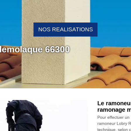
NOS REALISATIONS
llemolaque 66300
Le ramoneur
ramonage mé
Pour effectuer un 
ramoneur Lobry R
technique, selon c