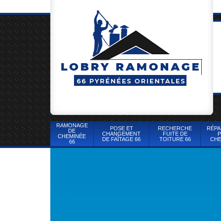
RAMONAGE
POSE ET
RECHERCHE
RÉPA
DE
CHANGEMENT
FUITE DE
P
CHEMINÉE
DE FAÎTAGE 66
TOITURE 66
CHE
66