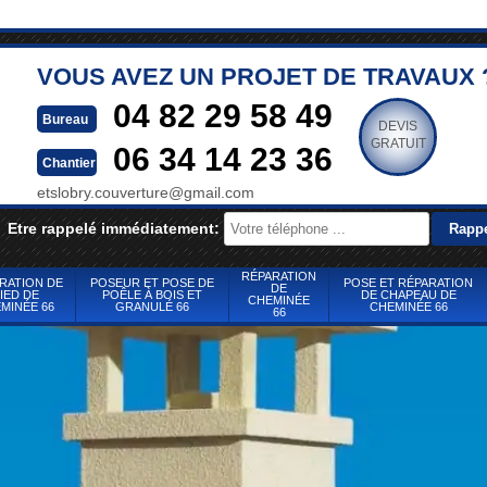
VOUS AVEZ UN PROJET DE TRAVAUX 
04 82 29 58 49
Bureau
DEVIS
GRATUIT
06 34 14 23 36
Chantier
etslobry.couverture@gmail.com
Etre rappelé immédiatement:
RÉPARATION
RATION DE
POSEUR ET POSE DE
POSE ET RÉPARATION
DE
IED DE
POÊLE À BOIS ET
DE CHAPEAU DE
CHEMINÉE
MINÉE 66
GRANULÉ 66
CHEMINÉE 66
66