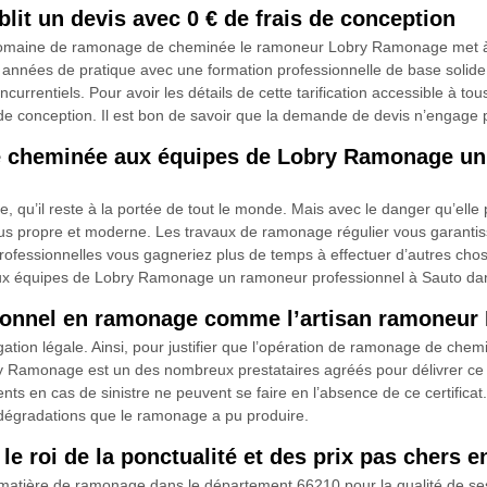
it un devis avec 0 € de frais de conception
maine de ramonage de cheminée le ramoneur Lobry Ramonage met à la d
rs années de pratique avec une formation professionnelle de base solid
currentiels. Pour avoir les détails de cette tarification accessible à to
de conception. Il est bon de savoir que la demande de devis n’engage 
 cheminée aux équipes de Lobry Ramonage un 
, qu’il reste à la portée de tout le monde. Mais avec le danger qu’elle
us propre et moderne. Les travaux de ramonage régulier vous garantiss
s professionnelles vous gagneriez plus de temps à effectuer d’autres cho
 équipes de Lobry Ramonage un ramoneur professionnel à Sauto dans 
ssionnel en ramonage comme l’artisan ramoneu
on légale. Ainsi, pour justifier que l’opération de ramonage de cheminée
y Ramonage est un des nombreux prestataires agréés pour délivrer ce do
nts en cas de sinistre ne peuvent se faire en l’absence de ce certificat.
s dégradations que le ramonage a pu produire.
e roi de la ponctualité et des prix pas chers 
ière de ramonage dans le département 66210 pour la qualité de ses pr