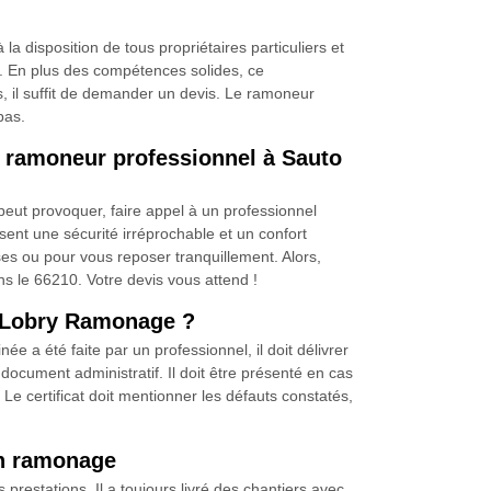
isposition de tous propriétaires particuliers et
e. En plus des compétences solides, ce
us, il suffit de demander un devis. Le ramoneur
pas.
ramoneur professionnel à Sauto
 peut provoquer, faire appel à un professionnel
ent une sécurité irréprochable et un confort
ses ou pour vous reposer tranquillement. Alors,
le 66210. Votre devis vous attend !
r Lobry Ramonage ?
 a été faite par un professionnel, il doit délivrer
cument administratif. Il doit être présenté en cas
 Le certificat doit mentionner les défauts constatés,
en ramonage
estations. Il a toujours livré des chantiers avec