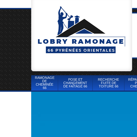
RAMONAGE
POSE ET
RECHERCHE
RÉPA
DE
CHANGEMENT
FUITE DE
P
CHEMINÉE
DE FAÎTAGE 66
TOITURE 66
CHE
66