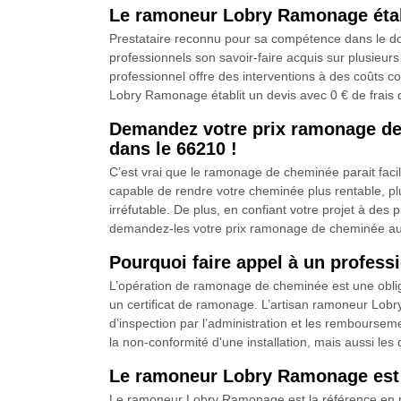
Le ramoneur Lobry Ramonage établ
Prestataire reconnu pour sa compétence dans le do
professionnels son savoir-faire acquis sur plusieu
professionnel offre des interventions à des coûts con
Lobry Ramonage établit un devis avec 0 € de frais 
Demandez votre prix ramonage de
dans le 66210 !
C’est vrai que le ramonage de cheminée parait facile
capable de rendre votre cheminée plus rentable, pl
irréfutable. De plus, en confiant votre projet à de
demandez-les votre prix ramonage de cheminée aux
Pourquoi faire appel à un profe
L’opération de ramonage de cheminée est une obligati
un certificat de ramonage. L’artisan ramoneur Lobr
d’inspection par l’administration et les rembourseme
la non-conformité d'une installation, mais aussi le
Le ramoneur Lobry Ramonage est l
Le ramoneur Lobry Ramonage est la référence en mat