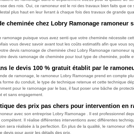
litesse des rois. Oui, ce ramoneur est le roi des travaux bien faits que
édestal plus haut en leur livrant à chaque fois des travaux de grande quali
de cheminée chez Lobry Ramonage ramoneur sp
e ramonage puisque vous avez senti que votre cheminée nécessite ce
ais vous devez savoir avant tout les coûts estimatifs afin que vous soy
 votre devis ramonage de cheminée chez Lobry Ramonage ramoneur spé
tre devis ramonage de cheminée pour tout type de cheminée, poêle et c
dans le devis 100 % gratuit établit par le ramo
emande de ramonage, le ramoneur Lobry Ramonage prend en compte plusie
a forme du conduit, le type de technique retenue et cette technique d
ment pour le ramonage par le bas, il faut poser une bâche de protection
nt et sans engagement.
ique des prix pas chers pour intervention en
amoneur avec son entreprise Lobry Ramonage . Il est professionnel dep
ompétent. Il réalise différentes interventions avec différentes techniqu
on sera réalisée à la perfection. En plus de la qualité, le ramoneur offr
 devis pour avoir les détails des prix.