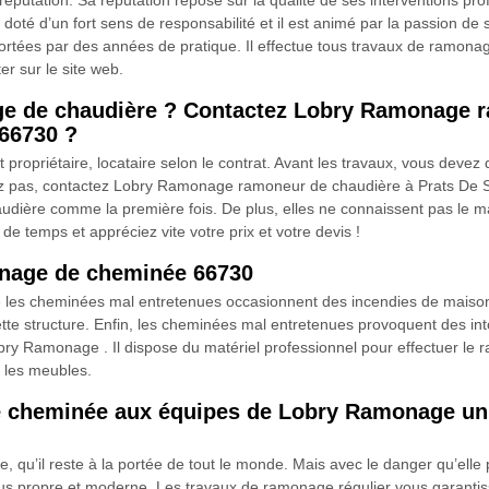
utation. Sa réputation repose sur la qualité de ses interventions prof
oté d’un fort sens de responsabilité et il est animé par la passion de 
rtées par des années de pratique. Il effectue tous travaux de ramonage
r sur le site web.
ge de chaudière ? Contactez Lobry Ramonage r
 66730 ?
propriétaire, locataire selon le contrat. Avant les travaux, vous deve
ssez pas, contactez Lobry Ramonage ramoneur de chaudière à Prats De 
audière comme la première fois. De plus, elles ne connaissent pas le m
 de temps et appréciez vite votre prix et votre devis !
onage de cheminée 66730
que les cheminées mal entretenues occasionnent des incendies de maiso
tte structure. Enfin, les cheminées mal entretenues provoquent des in
ry Ramonage . Il dispose du matériel professionnel pour effectuer le
us les meubles.
 cheminée aux équipes de Lobry Ramonage un 
, qu’il reste à la portée de tout le monde. Mais avec le danger qu’elle
us propre et moderne. Les travaux de ramonage régulier vous garantiss