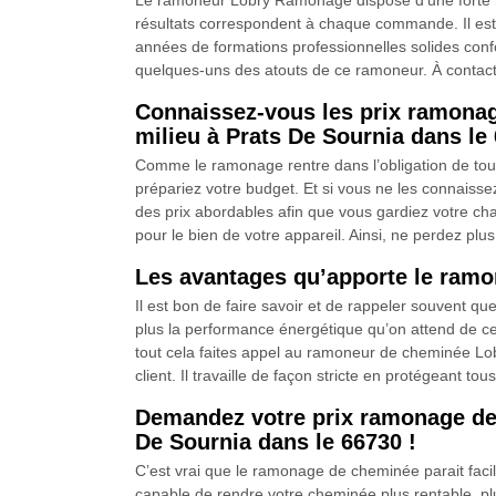
Le ramoneur Lobry Ramonage dispose d’une forte rép
résultats correspondent à chaque commande. Il est d
années de formations professionnelles solides confo
quelques-uns des atouts de ce ramoneur. À contacte
Connaissez-vous les prix ramona
milieu à Prats De Sournia dans le
Comme le ramonage rentre dans l’obligation de tout 
prépariez votre budget. Et si vous ne les connai
des prix abordables afin que vous gardiez votre ch
pour le bien de votre appareil. Ainsi, ne perdez plus
Les avantages qu’apporte le ram
Il est bon de faire savoir et de rappeler souvent 
plus la performance énergétique qu’on attend de ce
tout cela faites appel au ramoneur de cheminée Lob
client. Il travaille de façon stricte en protégeant to
Demandez votre prix ramonage de
De Sournia dans le 66730 !
C’est vrai que le ramonage de cheminée parait facile
capable de rendre votre cheminée plus rentable, pl