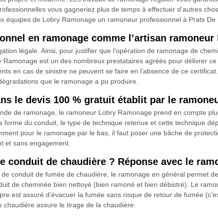
s professionnelles vous gagneriez plus de temps à effectuer d’autres cho
 équipes de Lobry Ramonage un ramoneur professionnel à Prats De So
ssionnel en ramonage comme l’artisan ramoneu
on légale. Ainsi, pour justifier que l’opération de ramonage de cheminée
y Ramonage est un des nombreux prestataires agréés pour délivrer ce do
nts en cas de sinistre ne peuvent se faire en l’absence de ce certificat.
s dégradations que le ramonage a pu produire.
dans le devis 100 % gratuit établit par le ramo
emande de ramonage, le ramoneur Lobry Ramonage prend en compte plusie
a forme du conduit, le type de technique retenue et cette technique d
ment pour le ramonage par le bas, il faut poser une bâche de protection
nt et sans engagement.
e conduit de chaudière ? Réponse avec le ra
e conduit de fumée de chaudière, le ramonage en général permet de mai
duit de cheminée bien nettoyé (bien ramoné et bien débistré). Le ra
re est assuré d’évacuer la fumée sans risque de retour de fumée (c’est
haudière assure le tirage de la chaudière.