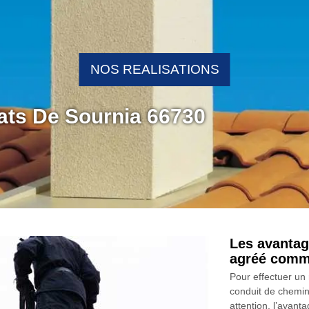
NOS REALISATIONS
ats De Sournia 66730
Les avantag
agréé comm
Pour effectuer un 
conduit de cheminé
attention, l’avan