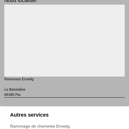
Nous localiser
Ramoneur Enveitg
Le Belvédère
66380 Pia
Autres services
Ramonage de cheminée Enveitg