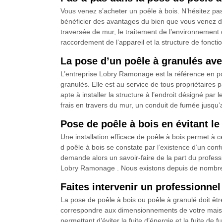
Vous venez s’acheter un poêle à bois. N’hésitez pa
bénéficier des avantages du bien que vous venez d’a
traversée de mur, le traitement de l’environnement d
raccordement de l’appareil et la structure de fonct
La pose d’un poêle à granulés av
L’entreprise Lobry Ramonage est la référence en pos
granulés. Elle est au service de tous propriétaires pa
apte à installer la structure à l’endroit désigné par l
frais en travers du mur, un conduit de fumée jusqu’a
Pose de poêle à bois en évitant l
Une installation efficace de poêle à bois permet à 
d poêle à bois se constate par l’existence d’un con
demande alors un savoir-faire de la part du professi
Lobry Ramonage . Nous existons depuis de nombreus
Faites intervenir un professionn
La pose de poêle à bois ou poêle à granulé doit êtr
correspondre aux dimensionnements de votre maison
permettant d’éviter la fuite d’énergie et la fuite de