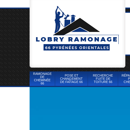
RAMONAGE
POSE ET
RECHERCHE
RÉPA
DE
CHANGEMENT
FUITE DE
P
CHEMINÉE
DE FAÎTAGE 66
TOITURE 66
CHE
66