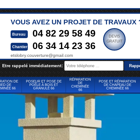
VOUS AVEZ UN PROJET DE TRAVAUX 
04 82 29 58 49
Bureau
DEVIS
GRATUIT
06 34 14 23 36
Chantier
etslobry.couverture@gmail.com
Etre rappelé immédiatement:
RÉPARATION
RATION DE
POSEUR ET POSE DE
POSE ET RÉPARATION
DE
IED DE
POÊLE À BOIS ET
DE CHAPEAU DE
CHEMINÉE
MINÉE 66
GRANULÉ 66
CHEMINÉE 66
66