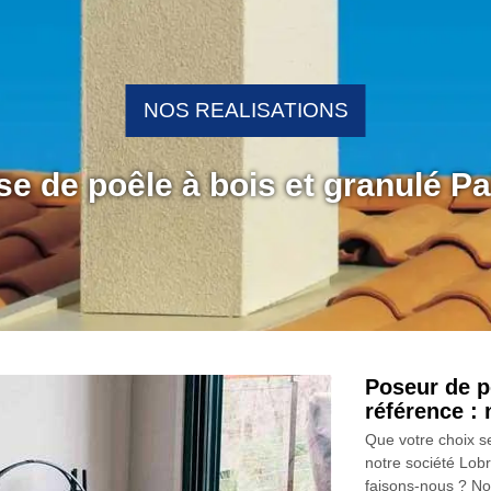
NOS REALISATIONS
se de poêle à bois et granulé P
Poseur de p
référence :
Que votre choix s
notre société Lo
faisons-nous ? N