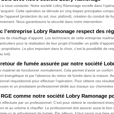
s à nous contacter. Notre société Lobry Ramonage excelle dans l’opéra
cquérir. Cette opération se déroule en cinq étapes principales composée 
e l’appareil (protection du sol, mur, plafond), création du conduit de f
ionnement. Nous garantissons la sécurité dans notre intervention.
ec l’entreprise Lobry Ramonage respect des rè
e de chauffage d’appoint. Les techniciens de cette entreprise maîtrisent
rticuliers pour la réalisation de leur projet d’installer un poêle d’appoin
e propriétaire. Le plus important dans le choix, c’est la possibilité de res
u toit).
e retour de fumée assurée par notre société L
ce matériel de fonctionner normalement. Cela permet d’avoir un confort é
fort énergétique et par l’absence du retour de fumée dans la maison. As
onnel réquisitionné pour effectuer l’opération. Pour obtenir ces résulta
es et un prestataire professionnel dédié aux travaux sur cheminées 
el RGE comme notre société Lobry Ramonage po
e effectuée par un professionnel. C’est pour obtenir le rendement énerg
 et au volume à chauffer. Le professionnel doit assurer aussi le bon
 fumée ou le refoulement de fumée. Par ailleurs, il faut savoir que faire